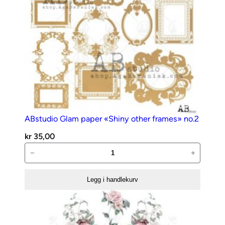
ABstudio Glam paper «Shiny other frames» no.2
kr
35,00
ABstudio
−
+
Glam
paper
Legg i handlekurv
«Shiny
other
frames»
no.2