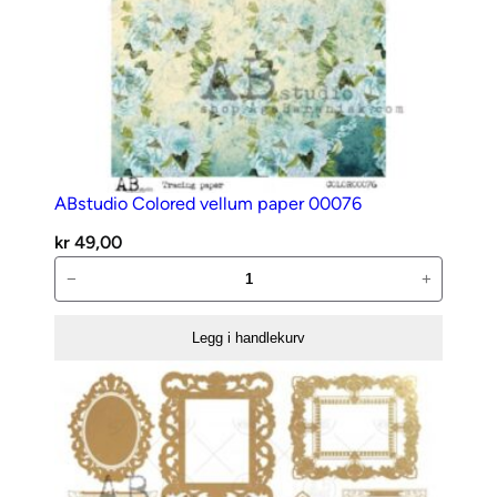
ABstudio Colored vellum paper 00076
kr
49,00
ABstudio
−
+
Colored
vellum
Legg i handlekurv
paper
00076
antall