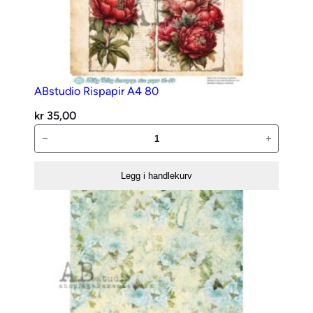
ABstudio Rispapir A4 80
kr
35,00
ABstudio
−
+
Rispapir
A4
Legg i handlekurv
80
antall