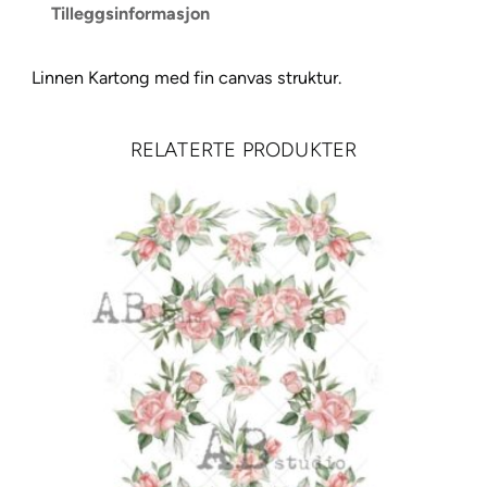
t
Tilleggsinformasjon
o
n
Linnen Kartong med fin canvas struktur.
g
–
G
RELATERTE PRODUKTER
r
e
e
n
a
n
t
a
l
l