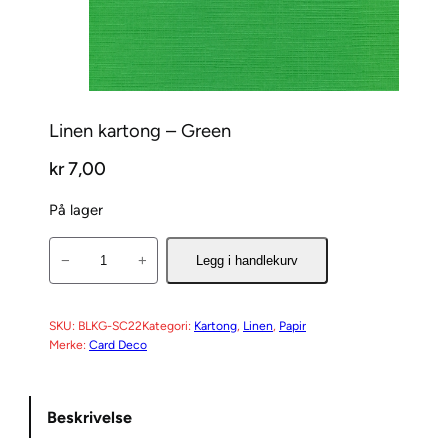
Linen kartong – Green
kr
7,00
På lager
L
−
+
Legg i handlekurv
i
n
e
SKU:
BLKG-SC22
Kategori:
Kartong
, 
Linen
, 
Papir
Merke:
Card Deco
n
k
a
Beskrivelse
r