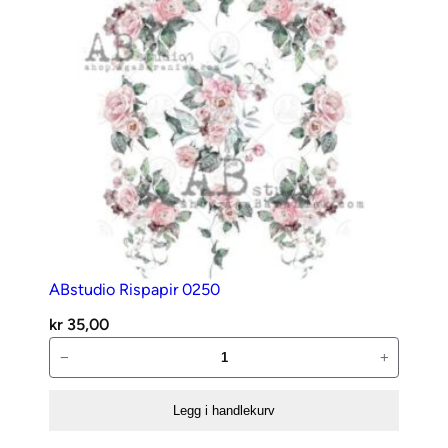
antall
ABstudio Rispapir 0250
kr
35,00
ABstudio
−
+
Rispapir
0250
Legg i handlekurv
antall