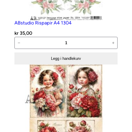
ABstudio Rispapir A4 1304
kr
35,00
ABstudio
−
+
Rispapir
A4
Legg i handlekurv
1304
antall