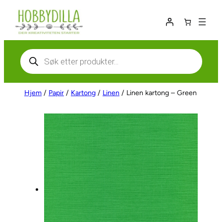
Hopp
til
innhold
Products
search
Hjem
/
Papir
/
Kartong
/
Linen
/ Linen kartong – Green