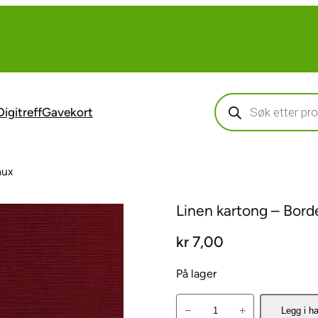
Products
search
Digitreff
Gavekort
aux
Linen kartong – Bor
kr
7,00
På lager
L
−
+
Legg i h