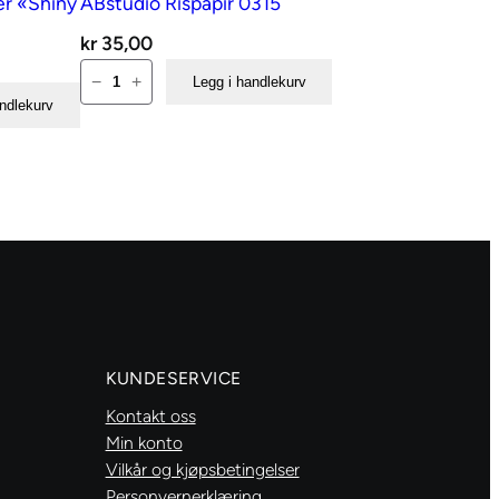
er «Shiny
ABstudio Rispapir 0315
kr
35,00
ABstudio
−
+
Legg i handlekurv
Rispapir
andlekurv
0315
antall
KUNDESERVICE
Kontakt oss
Min konto
Vilkår og kjøpsbetingelser
Personvernerklæring