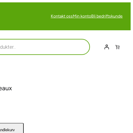
Kontakt oss
Min konto
Bli bedriftskunde
deaux
andlekurv