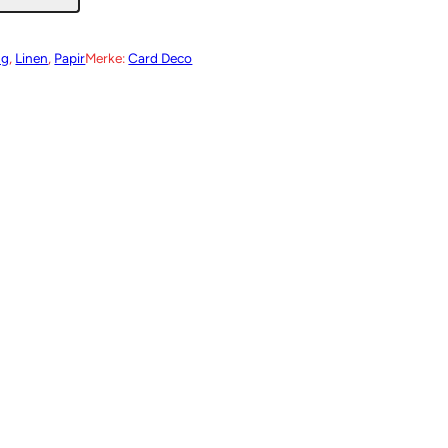
ng
, 
Linen
, 
Papir
Merke:
Card Deco