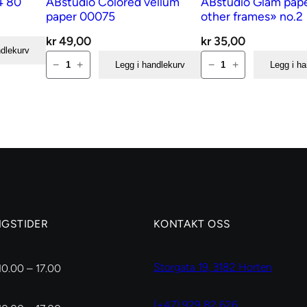
4 80
ABstudio Colored vellum
ABstudio Glam pap
paper 00075
other frames» no.2
kr
49,00
kr
35,00
ndlekurv
ABstudio
ABstudio
−
+
−
+
Legg i handlekurv
Legg i h
Colored
Glam
vellum
paper
paper
«Shiny
00075
other
antall
frames»
no.2
antall
NGSTIDER
KONTAKT OSS
Storgata 19, 3182 Horten
10.00 – 17.00
(+47) 929 82 626