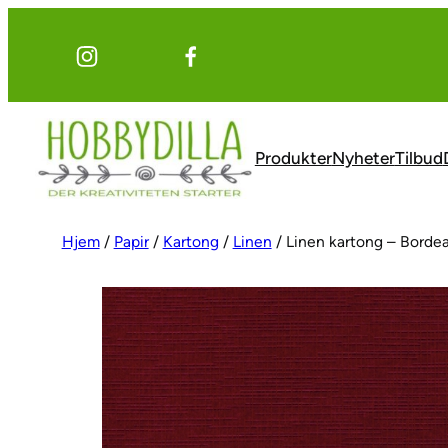
Hopp
til
innhold
Produkter
Nyheter
Tilbud
Hjem
/
Papir
/
Kartong
/
Linen
/ Linen kartong – Borde