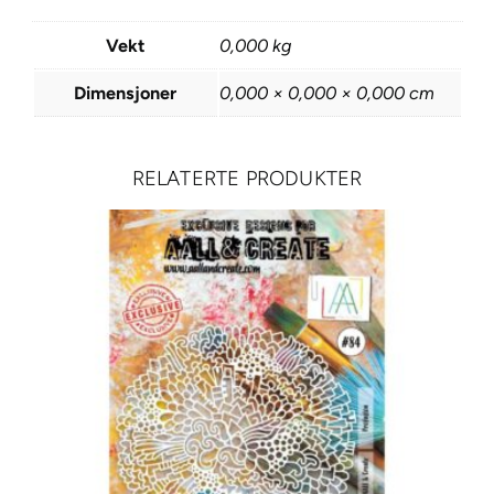
c
Vekt
0,000 kg
e
t
Dimensjoner
0,000 × 0,000 × 0,000 cm
a
t
e
RELATERTE PRODUKTER
H
i
l
l
M
a
s
k
s
L
A