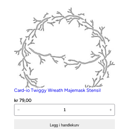
Card-io Twiggy Wreath Majemask Stensil
kr
79,00
Card-
−
+
io
Twiggy
Legg i handlekurv
Wreath