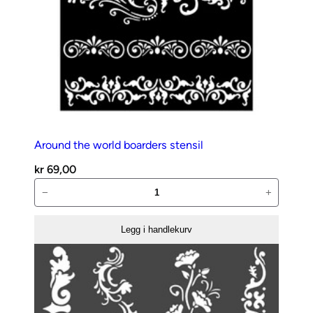
Around the world boarders stensil
kr
69,00
Around
−
+
the
world
Legg i handlekurv
boarders
stensil
antall