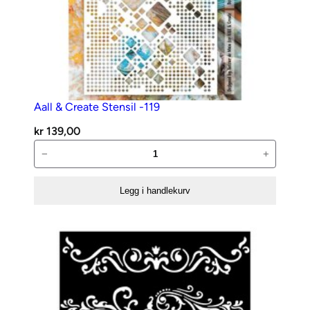
Aall & Create Stensil -119
kr
139,00
Aall
−
+
&
Create
Legg i handlekurv
Stensil
-119
antall