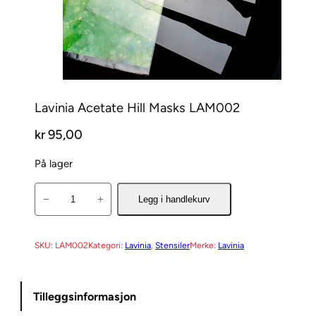
Lavinia Acetate Hill Masks LAM002
kr
95,00
På lager
L
−
+
Legg i handlekurv
a
v
i
SKU:
LAM002
Kategori:
Lavinia
, 
Stensiler
Merke:
Lavinia
n
i
Tilleggsinformasjon
a
A