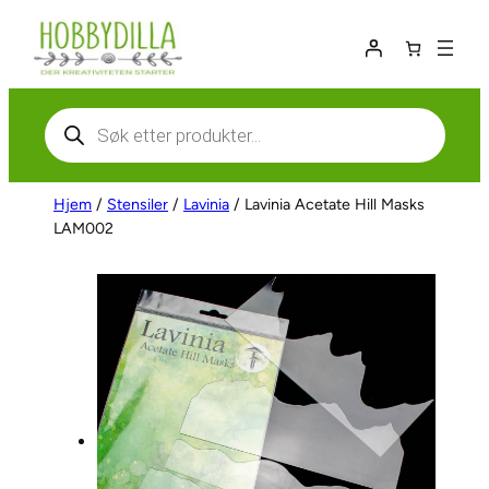
Hopp
til
innhold
Products
search
Hjem
/
Stensiler
/
Lavinia
/ Lavinia Acetate Hill Masks
LAM002