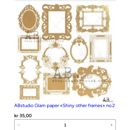
00076
antall
ABstudio Glam paper «Shiny other frames» no.2
kr
35,00
ABstudio
−
+
Glam