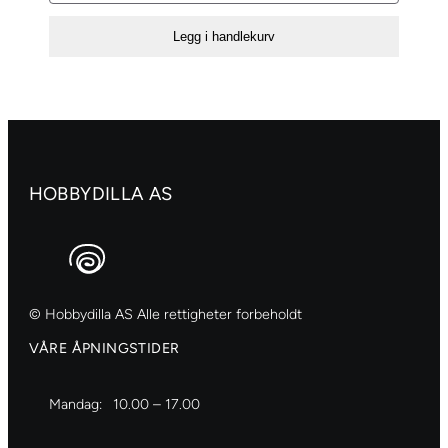
paper
Legg i handlekurv
«Shiny
other
frames»
no.2
antall
HOBBYDILLA AS
© Hobbydilla AS Alle rettigheter forbeholdt
VÅRE ÅPNINGSTIDER
Mandag:
10.00 – 17.00