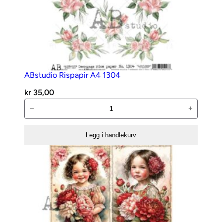
ABstudio Rispapir A4 1304
kr
35,00
ABstudio
−
+
Rispapir
A4
Legg i handlekurv
1304
antall