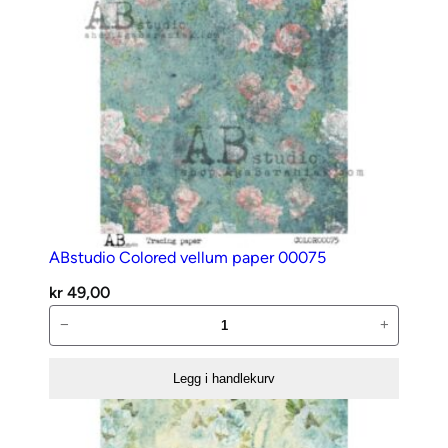
ABstudio Colored vellum paper 00075
kr
49,00
ABstudio
−
+
Colored
vellum
Legg i handlekurv
paper
00075
antall