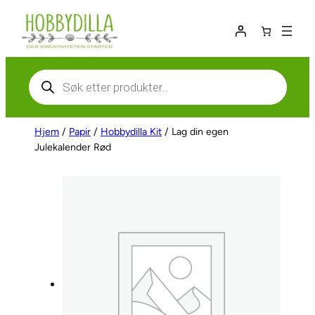
Hopp
til
innhold
Products
search
Hjem
/
Papir
/
Hobbydilla Kit
/ Lag din egen
Julekalender Rød