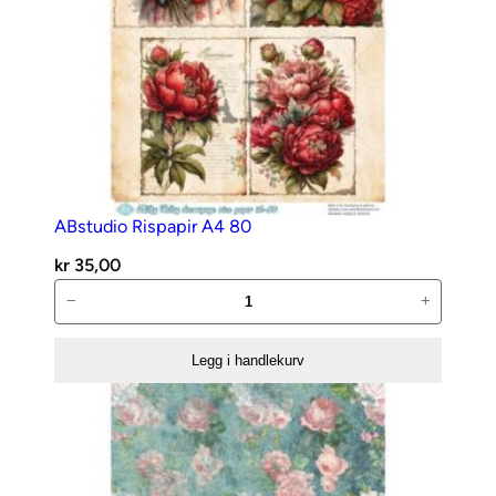
ABstudio Rispapir A4 80
kr
35,00
ABstudio
−
+
Rispapir
A4
Legg i handlekurv
80
antall