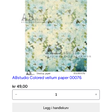
ABstudio Colored vellum paper 00076
kr
49,00
ABstudio
−
+
Colored
vellum
Legg i handlekurv
paper