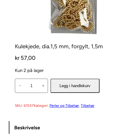
Kulekjede, dia.1,5 mm, forgylt, 1,5m
kr
57,00
Kun 2 på lager
K
−
+
Legg i handlekurv
u
l
e
SKU:
61537
Kategori:
Perler og Tilbehør
, 
Tilbehør
k
j
Beskrivelse
e
d