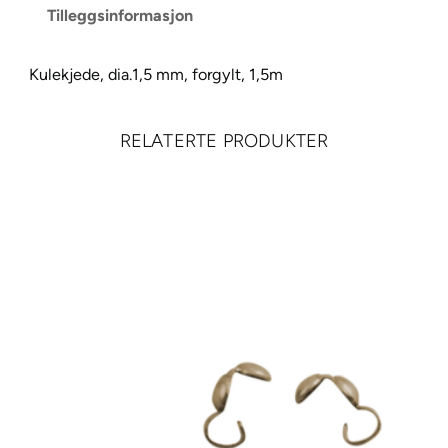
Tilleggsinformasjon
e
,
d
Kulekjede, dia.1,5 mm, forgylt, 1,5m
i
a
RELATERTE PRODUKTER
.
1
,
5
m
m
,
f
o
r
g
y