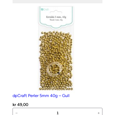
5mm
124stk
–
Hvit
antall
dpCraft Perler 5mm 40g – Gull
kr
49,00
dpCraft
−
+