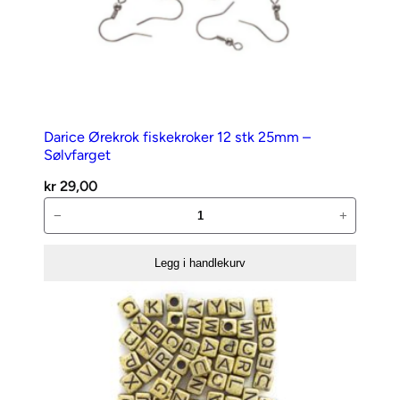
Darice Ørekrok fiskekroker 12 stk 25mm –
Sølvfarget
kr
29,00
Darice
−
+
Ørekrok
fiskekroker
Legg i handlekurv
12
stk
25mm
–
Sølvfarget
antall