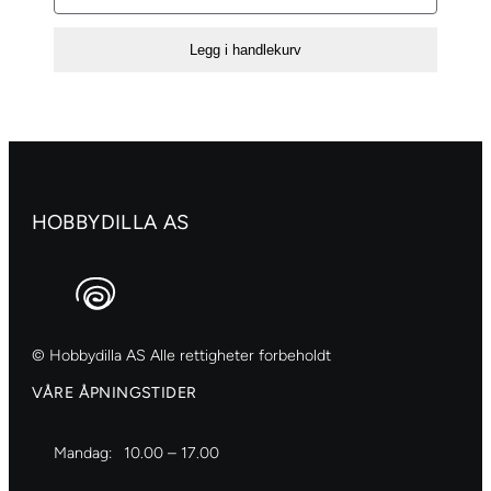
Perler
5mm
Legg i handlekurv
40g
–
Gull
antall
HOBBYDILLA AS
© Hobbydilla AS Alle rettigheter forbeholdt
VÅRE ÅPNINGSTIDER
Mandag:
10.00 – 17.00