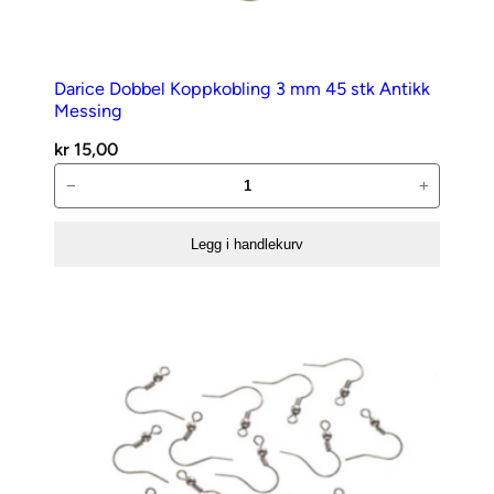
l
t
,
1
Darice Dobbel Koppkobling 3 mm 45 stk Antikk
,
Messing
5
kr
15,00
m
Darice
−
+
a
Dobbel
n
Koppkobling
Legg i handlekurv
t
3
a
mm
l
45
l
stk
Antikk
Messing
antall