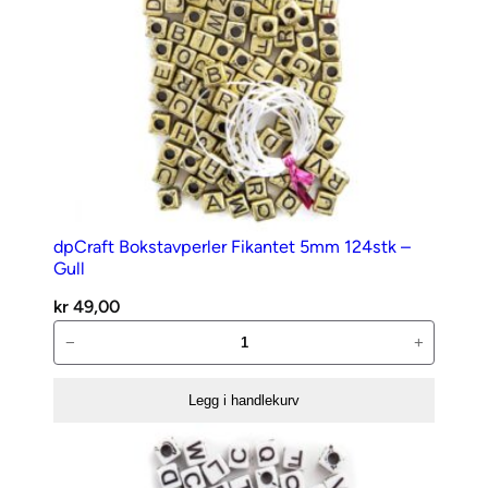
dpCraft Bokstavperler Fikantet 5mm 124stk –
Gull
kr
49,00
dpCraft
−
+
Bokstavperler
Fikantet
Legg i handlekurv
5mm
124stk
–