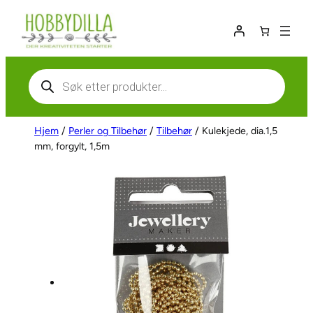
Hopp
til
innhold
Products
search
Hjem
/
Perler og Tilbehør
/
Tilbehør
/ Kulekjede, dia.1,5
mm, forgylt, 1,5m