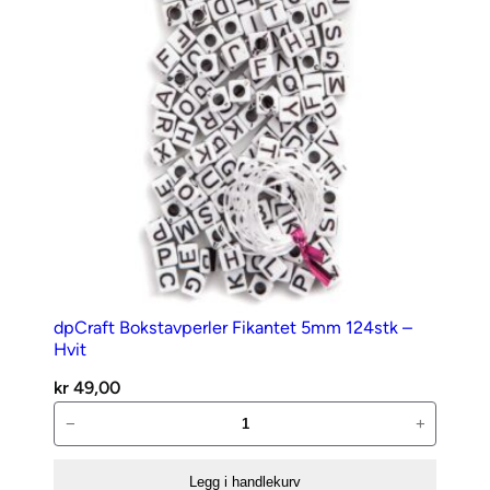
Gull
antall
dpCraft Bokstavperler Fikantet 5mm 124stk –
Hvit
kr
49,00
dpCraft
−
+
Bokstavperler
Fikantet
Legg i handlekurv