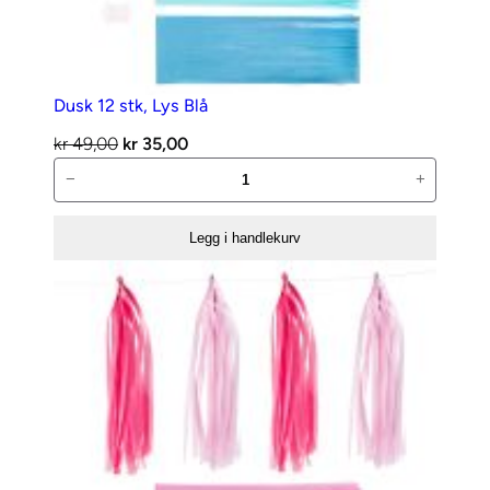
Dusk 12 stk, Lys Blå
Opprinnelig
Nåværende
kr
49,00
kr
35,00
Dusk
pris
pris
−
+
12
var:
er:
stk,
kr 49,00.
kr 35,00.
Legg i handlekurv
Lys
Blå
antall