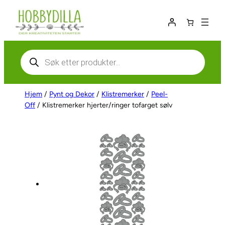
Hopp
til
innhold
Products
search
Hjem
/
Pynt og Dekor
/
Klistremerker
/
Peel-
Off
/ Klistremerker hjerter/ringer tofarget sølv