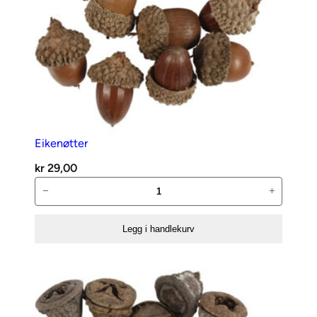
Eikenøtter
kr
29,00
Eikenøtter
−
+
antall
Legg i handlekurv