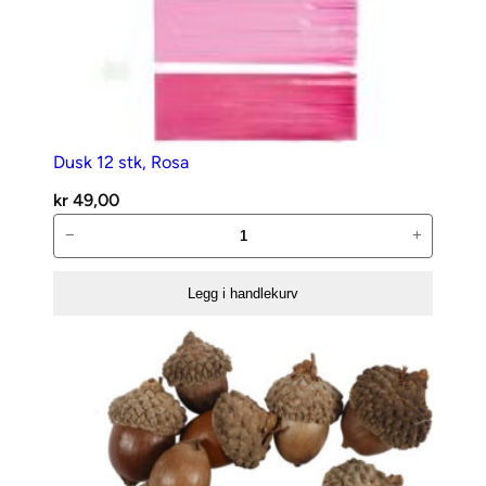
Dusk 12 stk, Rosa
kr
49,00
Dusk
−
+
12
stk,
Legg i handlekurv
Rosa
antall