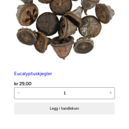
Eucalyptuskjegler
kr
29,00
Eucalyptuskjegler
−
+
antall
Legg i handlekurv