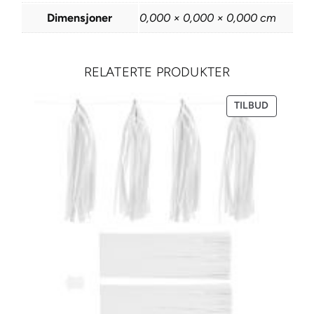
e
Dimensjoner
0,000 × 0,000 × 0,000 cm
r
h
j
RELATERTE PRODUKTER
e
r
PRODUKT
TILBUD
t
PÅ
SALG
e
r
/
r
i
n
g
e
r
t
o