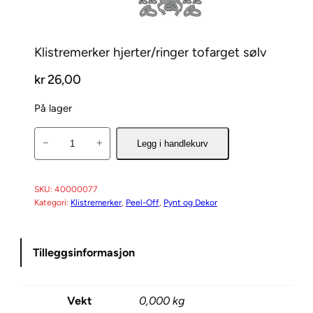
Klistremerker hjerter/ringer tofarget sølv
kr
26,00
På lager
K
−
+
Legg i handlekurv
l
i
s
SKU:
40000077
Kategori:
Klistremerker
, 
Peel-Off
, 
Pynt og Dekor
t
r
e
Tilleggsinformasjon
m
e
r
Vekt
0,000 kg
k