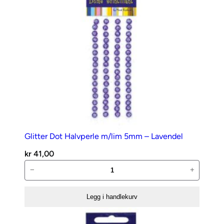
Glitter Dot Halvperle m/lim 5mm – Lavendel
kr
41,00
Glitter
−
+
Dot
Halvperle
Legg i handlekurv
m/lim
5mm