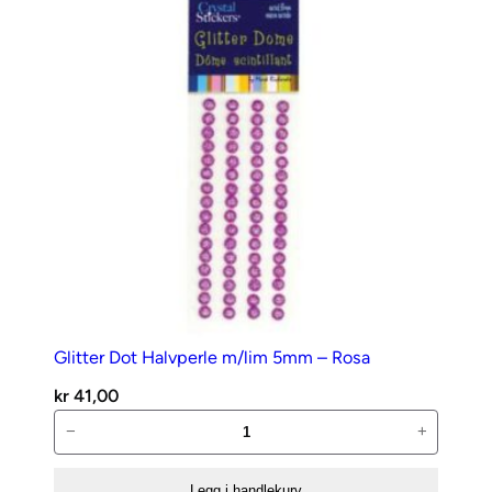
–
Lavendel
antall
Glitter Dot Halvperle m/lim 5mm – Rosa
kr
41,00
Glitter
−
+
Dot
Halvperle
Legg i handlekurv