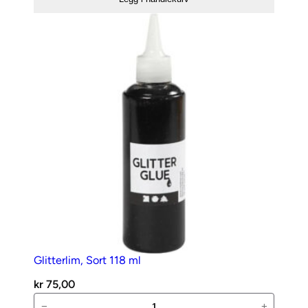
m/lim
5mm
–
Rosa
antall
Glitterlim, Sort 118 ml
kr
75,00
Glitterlim,
−
+