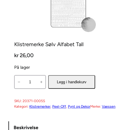
Klistremerke Sølv Alfabet Tall
kr
26,00
På lager
K
−
+
Legg i handlekurv
l
i
s
SKU:
20371-0005S
Kategori:
Klistremerker
, 
Peel-Off
, 
Pynt og Dekor
Merke:
Vaessen
t
r
e
Beskrivelse
m