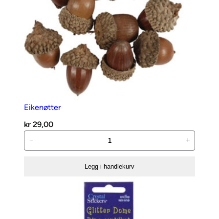
Eikenøtter
kr
29,00
Eikenøtter
−
+
antall
Legg i handlekurv