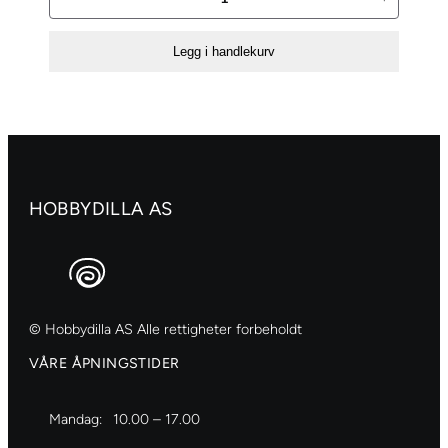
Sort
118
Legg i handlekurv
ml
antall
HOBBYDILLA AS
© Hobbydilla AS Alle rettigheter forbeholdt
VÅRE ÅPNINGSTIDER
Mandag:
10.00 – 17.00