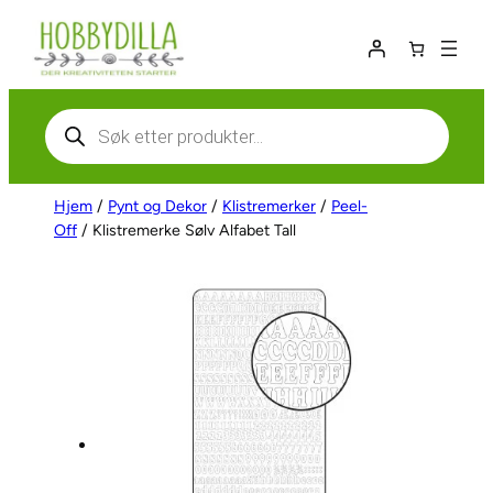
Hopp
til
innhold
Products
search
Hjem
/
Pynt og Dekor
/
Klistremerker
/
Peel-
Off
/ Klistremerke Sølv Alfabet Tall