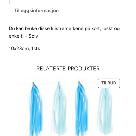
e
Tilleggsinformasjon
r
k
Du kan bruke disse klistremerkene på kort, raskt og
e
enkelt. – Sølv
S
ø
10x23cm, 1stk
l
v
A
RELATERTE PRODUKTER
l
f
PRODUKT
TILBUD
PÅ
a
SALG
b
e
t
T
a