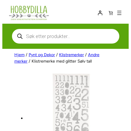
Hopp
til
innhold
Products
search
Hjem
/
Pynt og Dekor
/
Klistremerker
/
Andre
merker
/ Klistremerke med glitter Sølv tall