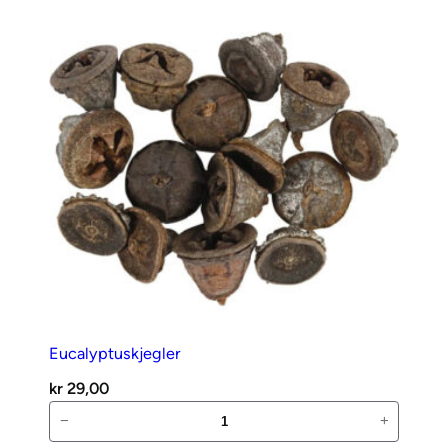
Eucalyptuskjegler
kr
29,00
Eucalyptuskjegler
−
+
antall