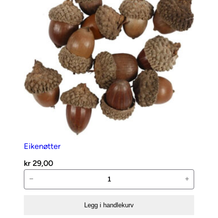
Eikenøtter
kr
29,00
Eikenøtter
−
+
antall
Legg i handlekurv