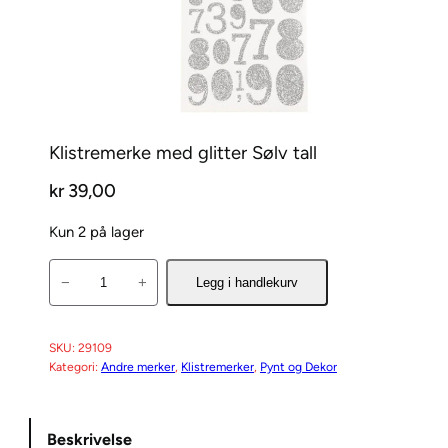
Klistremerke med glitter Sølv tall
kr
39,00
Kun 2 på lager
K
−
+
Legg i handlekurv
l
i
s
SKU:
29109
Kategori:
Andre merker
, 
Klistremerker
, 
Pynt og Dekor
t
r
e
Beskrivelse
m