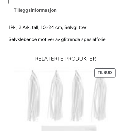
e
Tilleggsinformasjon
r
k
1Pk., 2 Ark, tall, 10×24 cm, Sølvglitter
e
m
Selvklebende motiver av glitrende spesialfolie
e
d
g
RELATERTE PRODUKTER
l
i
PRODUKT
TILBUD
PÅ
t
SALG
t
e
r
S
ø
l