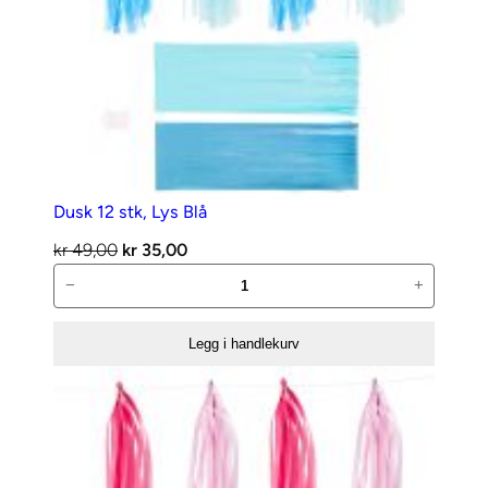
Dusk 12 stk, Lys Blå
Opprinnelig
Nåværende
kr
49,00
kr
35,00
Dusk
pris
pris
−
+
12
var:
er:
stk,
kr 49,00.
kr 35,00.
Legg i handlekurv
Lys
Blå
antall