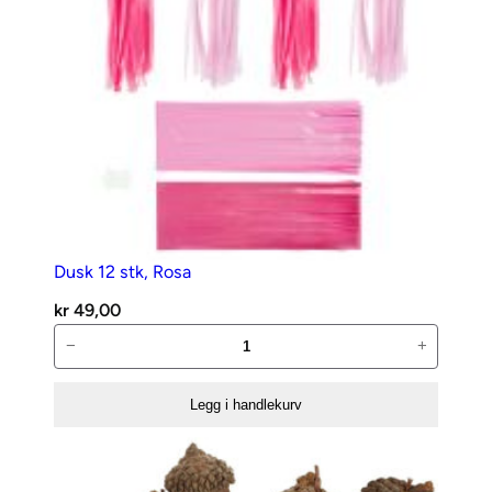
Dusk 12 stk, Rosa
kr
49,00
Dusk
−
+
12
stk,
Legg i handlekurv
Rosa
antall