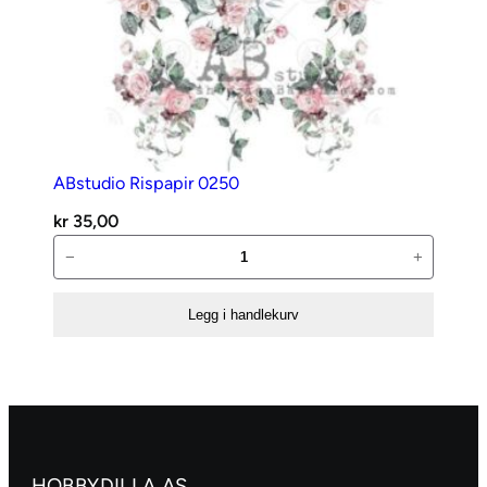
ABstudio Rispapir 0250
kr
35,00
ABstudio
−
+
Rispapir
0250
Legg i handlekurv
antall
HOBBYDILLA AS