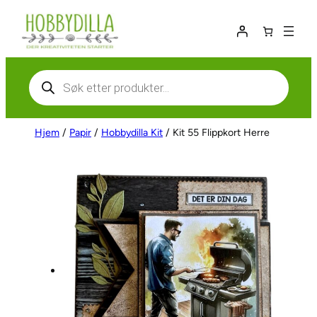
Hopp
til
innhold
Products
search
Hjem
/
Papir
/
Hobbydilla Kit
/ Kit 55 Flippkort Herre