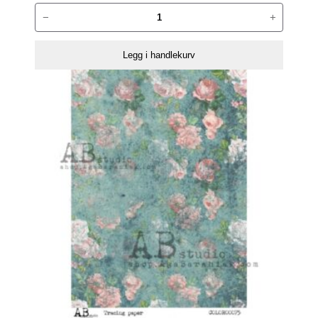
ABstudio
−
+
Rispapir
A4
Legg i handlekurv
80
antall