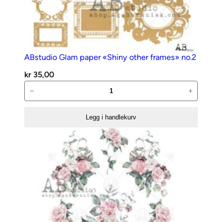
ABstudio Glam paper «Shiny other frames» no.2
kr
35,00
ABstudio
−
+
Glam
paper
Legg i handlekurv
«Shiny
other
frames»
no.2
antall