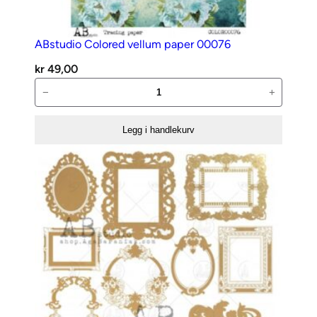
ABstudio Colored vellum paper 00076
kr
49,00
ABstudio
−
+
Colored
vellum
Legg i handlekurv
paper
00076
antall