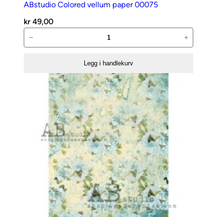
ABstudio Colored vellum paper 00075
kr
49,00
ABstudio
−
+
Colored
vellum
Legg i handlekurv
paper
00075
antall