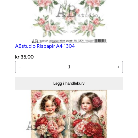
1
a
n
t
a
l
ABstudio Rispapir A4 1304
l
kr
35,00
ABstudio
−
+
Rispapir
A4
Legg i handlekurv
1304
antall