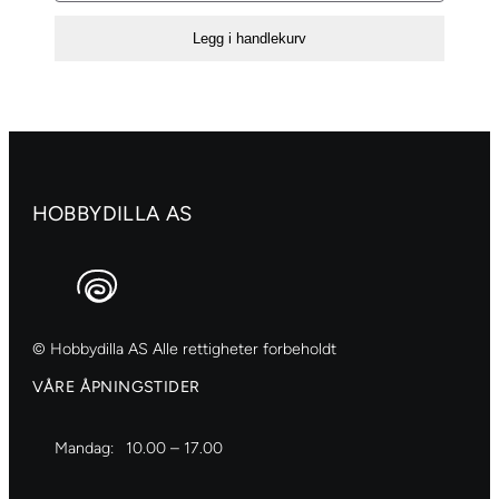
paper
Legg i handlekurv
«Shiny
other
frames»
no.2
antall
HOBBYDILLA AS
© Hobbydilla AS Alle rettigheter forbeholdt
VÅRE ÅPNINGSTIDER
Mandag:
10.00 – 17.00