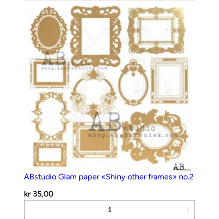
00076
antall
ABstudio Glam paper «Shiny other frames» no.2
kr
35,00
ABstudio
−
+
Glam