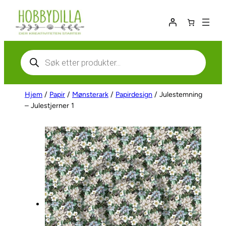
Hopp
til
innhold
Products
search
Hjem
/
Papir
/
Mønsterark
/
Papirdesign
/ Julestemning
– Julestjerner 1