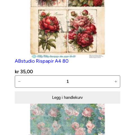
ABstudio Rispapir A4 80
kr
35,00
ABstudio
−
+
Rispapir
A4
Legg i handlekurv
80
antall