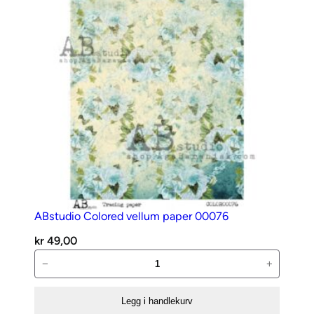
ABstudio Colored vellum paper 00076
kr
49,00
ABstudio
−
+
Colored
vellum
Legg i handlekurv
paper