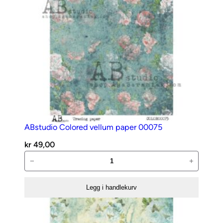
ABstudio Colored vellum paper 00075
kr
49,00
ABstudio
−
+
Colored
vellum
Legg i handlekurv
paper
00075
antall