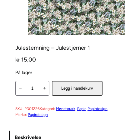
Julestemning – Julestjerner 1
kr
15,00
På lager
J
−
+
Legg i handlekurv
u
l
e
SKU:
PD01226
Kategori:
Mønsterark
, 
Papir
, 
Papirdesign
Merke:
Papirdesign
s
t
e
Beskrivelse
m