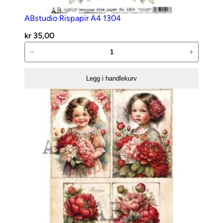
ABstudio Rispapir A4 1304
kr
35,00
ABstudio
−
+
Rispapir
A4
Legg i handlekurv
1304
antall