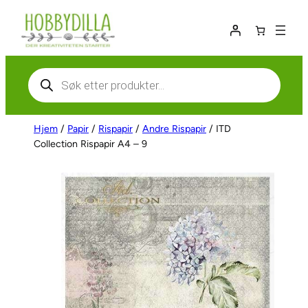
Hopp
til
innhold
Products
search
Hjem
/
Papir
/
Rispapir
/
Andre Rispapir
/ ITD
Collection Rispapir A4 – 9