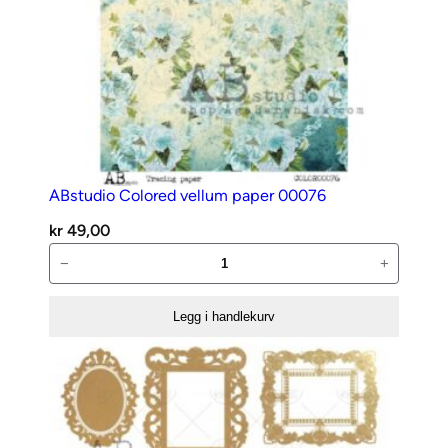
ABstudio Colored vellum paper 00076
kr
49,00
ABstudio
−
+
Colored
vellum
Legg i handlekurv
paper
00076
antall