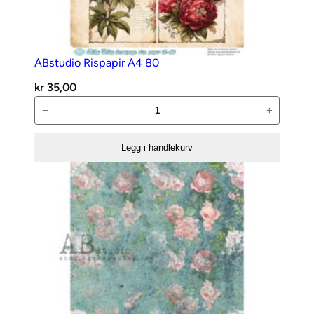
ABstudio Rispapir A4 80
kr
35,00
ABstudio
−
+
Rispapir
A4
Legg i handlekurv
80
antall