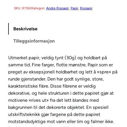
D
C
SKU:
R1160
Kategori:
Andre Rispapir
, 
Papir
, 
Rispapir
o
l
Beskrivelse
l
e
Tilleggsinformasjon
c
t
i
Utmerket papir, veldig tynt (30g) og holdbart på
o
samme tid. Fine farger, flotte mønstre. Papir som er
n
preget av eksepsjonell holdbarhet og lett å «spre» på
R
runde gjenstander. Den har godt synlige, store,
i
karakteristiske fibre. Disse fibrene er veldig
s
dekorative, og hele strukturen i dette papiret gjør at
p
motivene «rives ut» fra det lett blandes med
a
bakgrunnen til det dekorerte objektet. En spesiell
p
utskriftsteknikk gjør fargene på dette papiret
i
motstandsdyktige mot vann eller lim og falmer ikke.