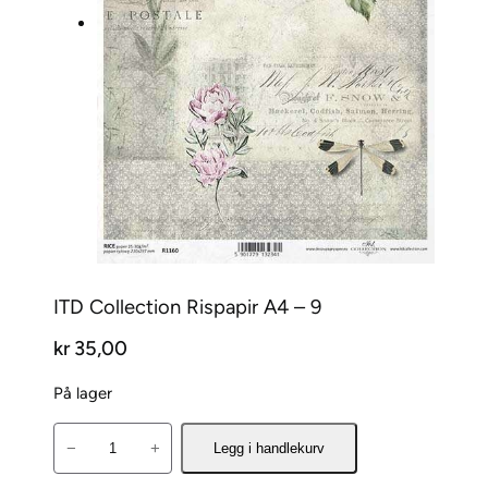
ITD Collection Rispapir A4 – 9
kr
35,00
På lager
I
−
+
Legg i handlekurv
T