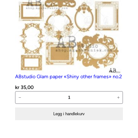
ABstudio Glam paper «Shiny other frames» no.2
kr
35,00
ABstudio
−
+
Glam
paper
Legg i handlekurv
«Shiny
other
frames»