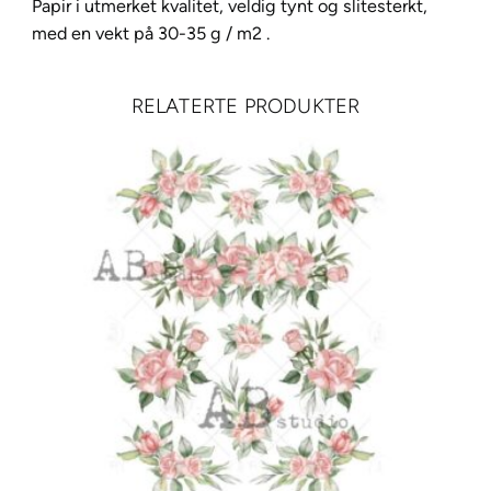
r
Papir i utmerket kvalitet, veldig tynt og slitesterkt,
A
med en vekt på 30-35 g / m2 .
4
–
RELATERTE PRODUKTER
9
a
n
t
a
l
l