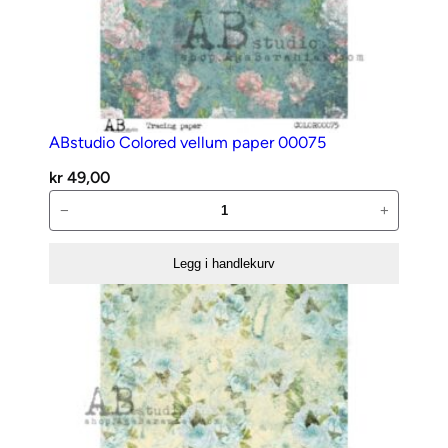
ABstudio Colored vellum paper 00075
kr
49,00
ABstudio
−
+
Colored
vellum
Legg i handlekurv
paper
00075
antall