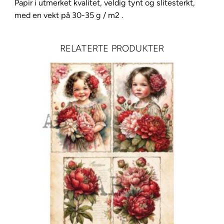
r
Papir i utmerket kvalitet, veldig tynt og slitesterkt,
A
med en vekt på 30-35 g / m2 .
4
–
RELATERTE PRODUKTER
5
8
a
n
t
a
l
l