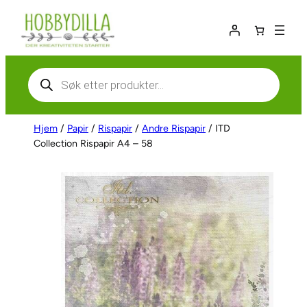
Hopp
til
innhold
Products
search
Hjem
/
Papir
/
Rispapir
/
Andre Rispapir
/ ITD
Collection Rispapir A4 – 58