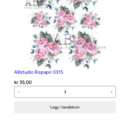
ABstudio Rispapir 0315
kr
35,00
ABstudio
−
+
Rispapir
0315
Legg i handlekurv
antall