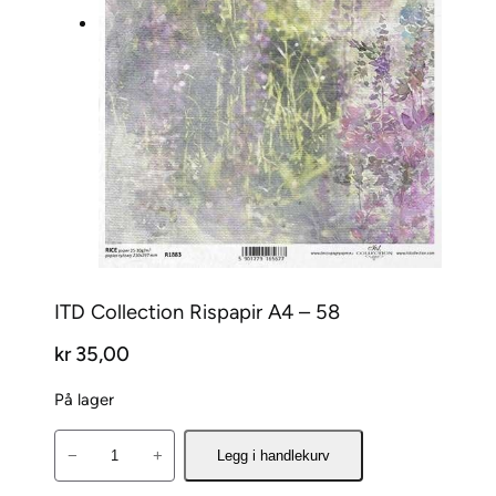
ITD Collection Rispapir A4 – 58
kr
35,00
På lager
I
−
+
Legg i handlekurv
T