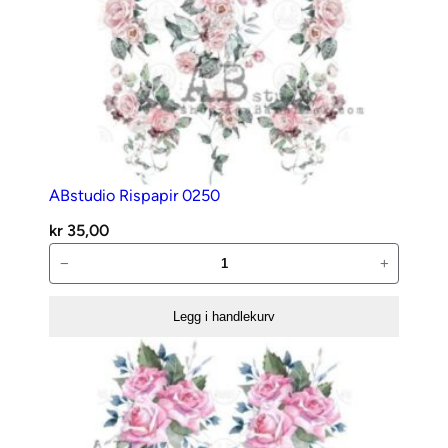
ABstudio Rispapir 0250
kr
35,00
ABstudio
−
+
Rispapir
0250
Legg i handlekurv
antall