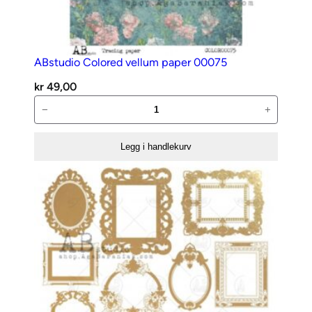
ABstudio Colored vellum paper 00075
kr
49,00
ABstudio
−
+
Colored
vellum
Legg i handlekurv
paper
00075
antall