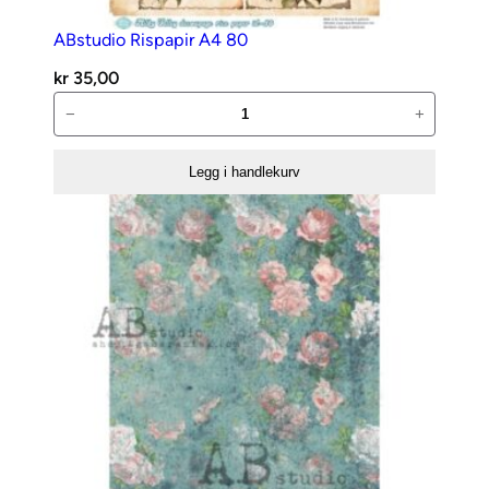
ABstudio Rispapir A4 80
kr
35,00
ABstudio
−
+
Rispapir
A4
Legg i handlekurv
80
antall