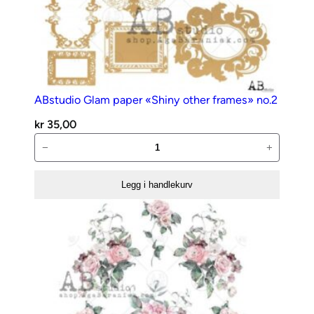
ABstudio Glam paper «Shiny other frames» no.2
kr
35,00
ABstudio
−
+
Glam
paper
Legg i handlekurv
«Shiny
other
frames»
no.2
antall