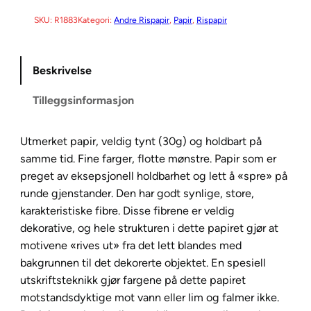
D
C
SKU:
R1883
Kategori:
Andre Rispapir
, 
Papir
, 
Rispapir
o
l
Beskrivelse
l
e
Tilleggsinformasjon
c
t
i
Utmerket papir, veldig tynt (30g) og holdbart på
o
samme tid. Fine farger, flotte mønstre. Papir som er
n
preget av eksepsjonell holdbarhet og lett å «spre» på
R
runde gjenstander. Den har godt synlige, store,
i
karakteristiske fibre. Disse fibrene er veldig
s
dekorative, og hele strukturen i dette papiret gjør at
p
motivene «rives ut» fra det lett blandes med
a
bakgrunnen til det dekorerte objektet. En spesiell
p
utskriftsteknikk gjør fargene på dette papiret
i
motstandsdyktige mot vann eller lim og falmer ikke.