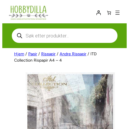
Hopp
til
innhold
Products
search
Hjem
/
Papir
/
Rispapir
/
Andre Rispapir
/ ITD
Collection Rispapir A4 – 4