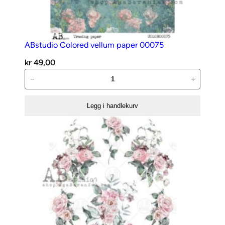
ABstudio Colored vellum paper 00075
kr
49,00
ABstudio
−
+
Colored
vellum
Legg i handlekurv
paper
00075
antall