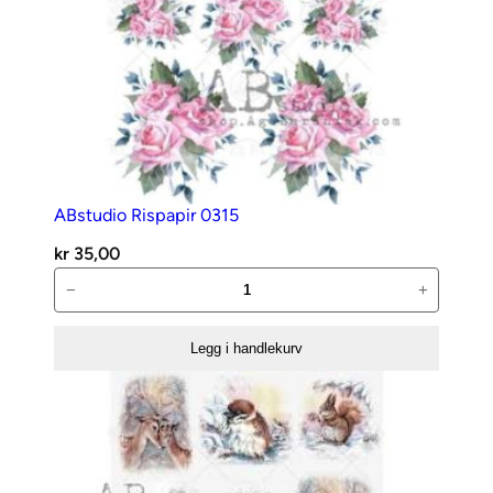
ABstudio Rispapir 0315
kr
35,00
ABstudio
−
+
Rispapir
0315
Legg i handlekurv
antall