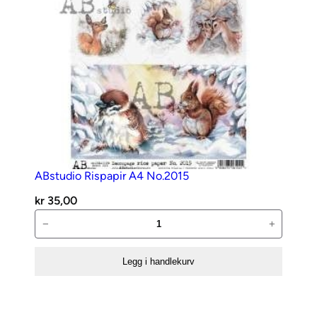
ABstudio Rispapir A4 No.2015
kr
35,00
ABstudio
−
+
Rispapir
A4
Legg i handlekurv
No.2015
antall