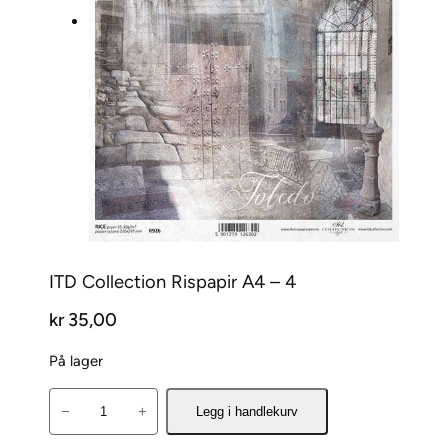
ITD Collection Rispapir A4 – 4
kr
35,00
På lager
I
−
+
Legg i handlekurv
T