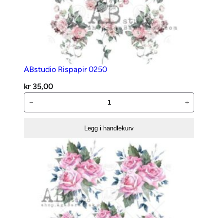
ABstudio Rispapir 0250
kr
35,00
ABstudio
−
+
Rispapir
0250
Legg i handlekurv
antall