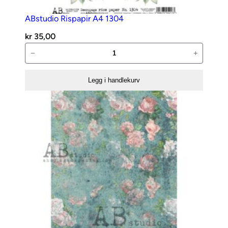
ABstudio Rispapir A4 1304
kr
35,00
ABstudio
−
+
Rispapir
A4
Legg i handlekurv
1304
antall