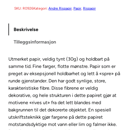
D
C
SKU:
R0926
Kategori:
Andre Rispapir
, 
Papir
, 
Rispapir
o
l
Beskrivelse
l
e
Tilleggsinformasjon
c
t
i
Utmerket papir, veldig tynt (30g) og holdbart på
o
samme tid. Fine farger, flotte mønstre. Papir som er
n
preget av eksepsjonell holdbarhet og lett å «spre» på
R
runde gjenstander. Den har godt synlige, store,
i
karakteristiske fibre. Disse fibrene er veldig
s
dekorative, og hele strukturen i dette papiret gjør at
p
motivene «rives ut» fra det lett blandes med
a
bakgrunnen til det dekorerte objektet. En spesiell
p
utskriftsteknikk gjør fargene på dette papiret
i
motstandsdyktige mot vann eller lim og falmer ikke.