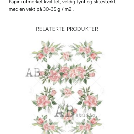
r
Papir i utmerket kvalitet, veldig tynt og slitesterkt,
A
med en vekt på 30-35 g / m2 .
4
–
RELATERTE PRODUKTER
4
a
n
t
a
l
l