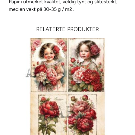
r
Papir i utmerket kvalitet, veldig tynt og slitesterkt,
A
med en vekt på 30-35 g / m2 .
4
–
RELATERTE PRODUKTER
3
a
n
t
a
l
l