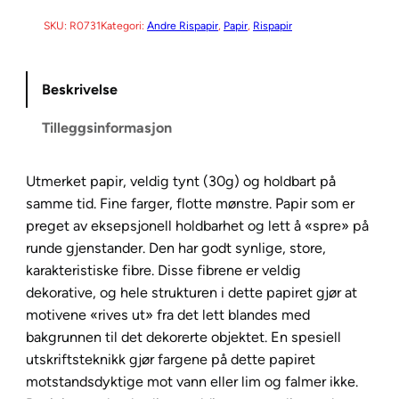
D
C
SKU:
R0731
Kategori:
Andre Rispapir
, 
Papir
, 
Rispapir
o
l
Beskrivelse
l
e
Tilleggsinformasjon
c
t
i
Utmerket papir, veldig tynt (30g) og holdbart på
o
samme tid. Fine farger, flotte mønstre. Papir som er
n
preget av eksepsjonell holdbarhet og lett å «spre» på
R
runde gjenstander. Den har godt synlige, store,
i
karakteristiske fibre. Disse fibrene er veldig
s
dekorative, og hele strukturen i dette papiret gjør at
p
motivene «rives ut» fra det lett blandes med
a
bakgrunnen til det dekorerte objektet. En spesiell
p
utskriftsteknikk gjør fargene på dette papiret
i
motstandsdyktige mot vann eller lim og falmer ikke.