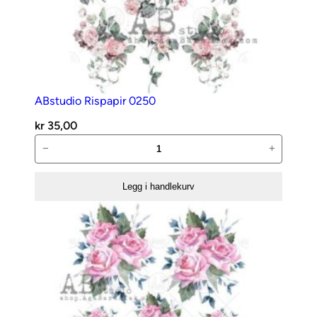
ABstudio Rispapir 0250
kr
35,00
ABstudio
−
+
Rispapir
0250
Legg i handlekurv
antall