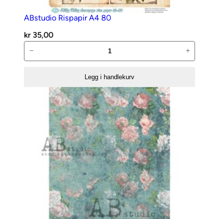
ABstudio Rispapir A4 80
kr
35,00
ABstudio
−
+
Rispapir
A4
Legg i handlekurv
80
antall