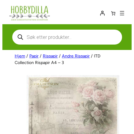
Hopp
til
innhold
Products
search
Hjem
/
Papir
/
Rispapir
/
Andre Rispapir
/ ITD
Collection Rispapir A4 – 3