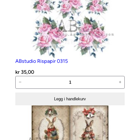
ABstudio Rispapir 0315
kr
35,00
ABstudio
−
+
Rispapir
0315
Legg i handlekurv
antall