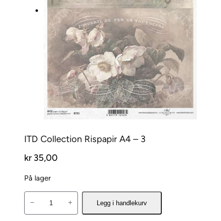
ITD Collection Rispapir A4 – 3
kr
35,00
På lager
I
−
+
Legg i handlekurv
T