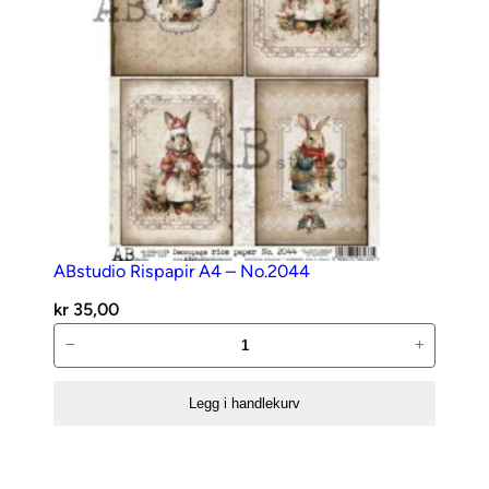
ABstudio Rispapir A4 – No.2044
kr
35,00
ABstudio
−
+
Rispapir
A4
Legg i handlekurv
–
No.2044
antall