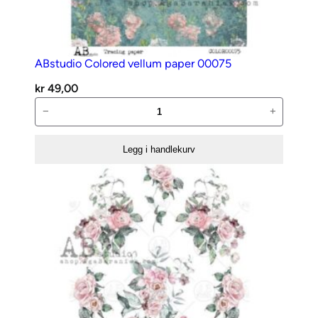
ABstudio Colored vellum paper 00075
kr
49,00
ABstudio
−
+
Colored
vellum
Legg i handlekurv
paper
00075
antall