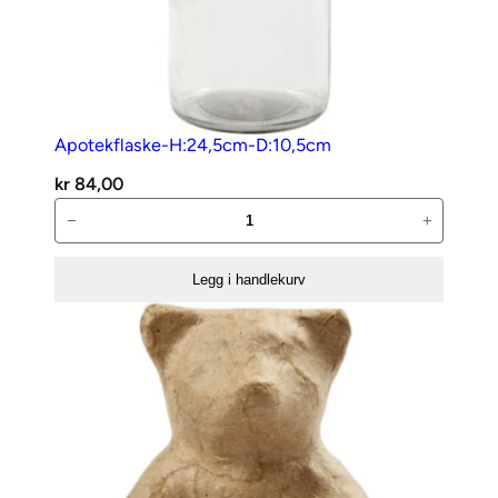
Apotekflaske-H:24,5cm-D:10,5cm
kr
84,00
Apotekflaske-
−
+
H:24,5cm-
D:10,5cm
Legg i handlekurv
antall