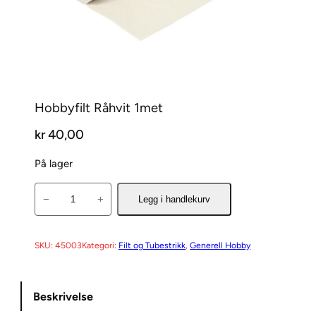
Hobbyfilt Råhvit 1met
kr
40,00
På lager
H
−
+
Legg i handlekurv
o
b
b
SKU:
45003
Kategori:
Filt og Tubestrikk
, 
Generell Hobby
y
f
Beskrivelse
i
l