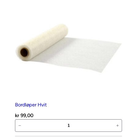
dia.
8
mm
antall
Bordløper Hvit
kr
99,00
Bordløper
−
+
Hvit