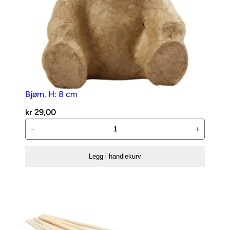
Bjørn, H: 8 cm
kr
29,00
Bjørn,
−
+
H:
8
Legg i handlekurv
cm
antall