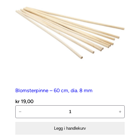
antall
Blomsterpinne – 60 cm, dia. 8 mm
kr
19,00
Blomsterpinne
−
+
–
60
Legg i handlekurv
cm,