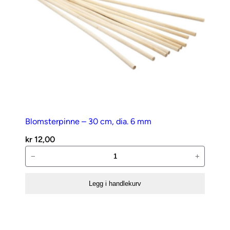
Blomsterpinne – 30 cm, dia. 6 mm
kr
12,00
Blomsterpinne
−
+
–
30
Legg i handlekurv
cm,
dia.
6
mm