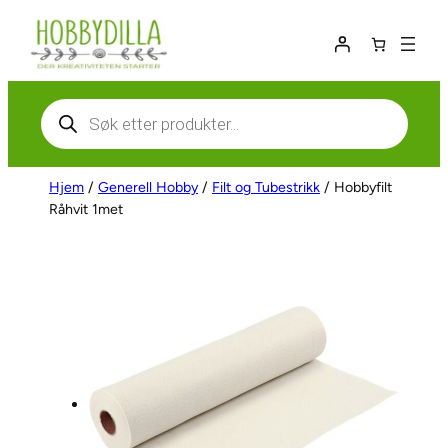
Hopp
til
innhold
Products
search
Hjem
/
Generell Hobby
/
Filt og Tubestrikk
/ Hobbyfilt
Råhvit 1met