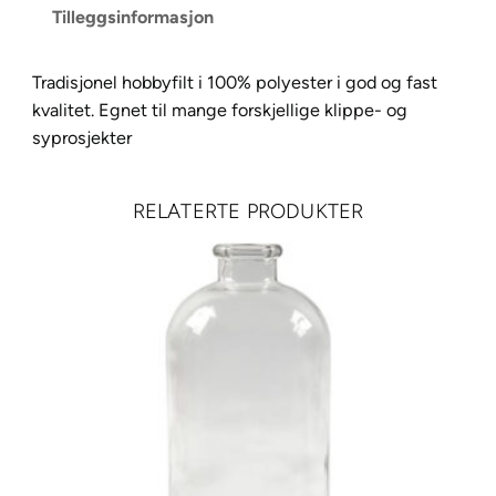
Tilleggsinformasjon
t
R
å
Tradisjonel hobbyfilt i 100% polyester i god og fast
h
kvalitet. Egnet til mange forskjellige klippe- og
v
syprosjekter
i
t
RELATERTE PRODUKTER
1
m
e
t
a
n
t
a
l
l