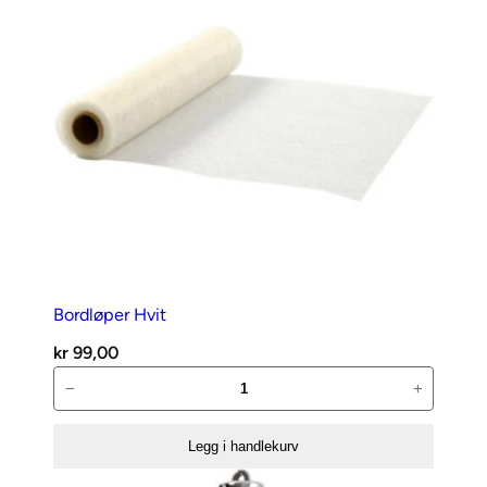
antall
Bordløper Hvit
kr
99,00
Bordløper
−
+
Hvit
antall
Legg i handlekurv