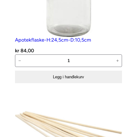
Apotekflaske-H:24,5cm-D:10,5cm
kr
84,00
Apotekflaske-
−
+
H:24,5cm-
D:10,5cm
Legg i handlekurv
antall