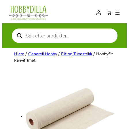
Hopp
til
innhold
Products
search
Hjem
/
Generell Hobby
/
Filt og Tubestrikk
/ Hobbyfilt
Råhvit 1met