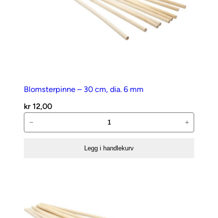
Blomsterpinne – 30 cm, dia. 6 mm
kr
12,00
Blomsterpinne
−
+
–
30
Legg i handlekurv
cm,
dia.
6
mm
antall