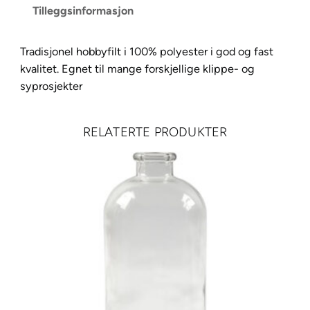
Tilleggsinformasjon
t
R
å
Tradisjonel hobbyfilt i 100% polyester i god og fast
h
kvalitet. Egnet til mange forskjellige klippe- og
v
syprosjekter
i
t
RELATERTE PRODUKTER
1
m
e
t
a
n
t
a
l
l