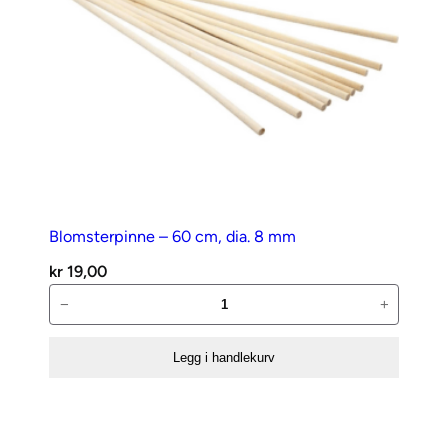
Blomsterpinne – 60 cm, dia. 8 mm
kr
19,00
Blomsterpinne
−
+
–
60
Legg i handlekurv
cm,
dia.
8
mm