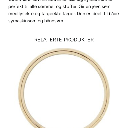
w
perfekt til alle sømmer og stoffer. Gir en jevn søm
-
med lysekte og fargeekte farger. Den er ideell til både
a
symaskinsøm og håndsøm
l
l
RELATERTE PRODUKTER
2
0
0
m
1
9
7
a
n
t
a
l