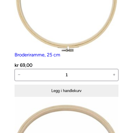
Broderiramme, 25 cm
kr
69,00
Broderiramme,
−
+
25
cm
Legg i handlekurv
antall