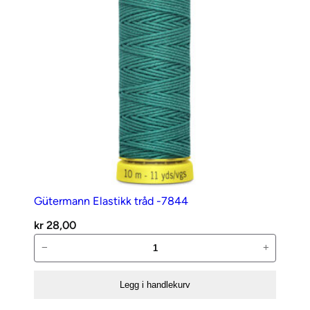
Gütermann Elastikk tråd -7844
kr
28,00
Gütermann
−
+
Elastikk
tråd
Legg i handlekurv
-7844