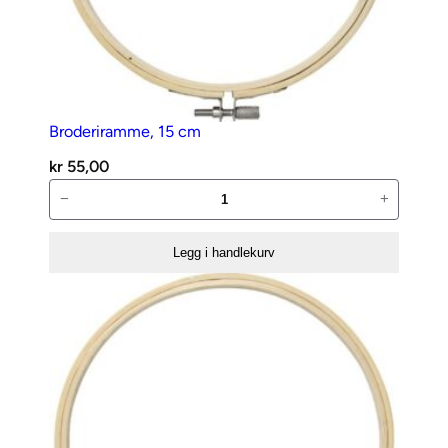
Broderiramme, 15 cm
kr
55,00
Broderiramme,
−
+
15
cm
Legg i handlekurv
antall