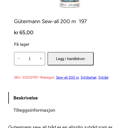
Gütermann Sew-all 200 m  197
kr
65,00
På lager
G
−
+
Legg i handlekurv
ü
t
e
SKU:
20202197-1
Kategori:
Sew-all 200 m
, 
Sytilbehør
, 
Sytråd
r
m
Beskrivelse
a
n
Tilleggsinformasjon
n
S
e
Gutermann sew all tråd er en allsidig sytråd som er