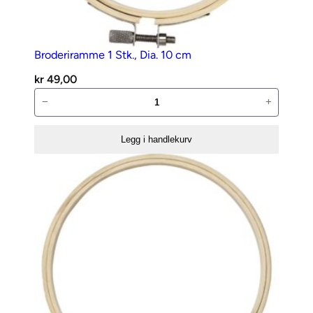
l
Broderiramme 1 Stk., Dia. 10 cm
kr
49,00
Broderiramme
−
+
1
Stk.,
Legg i handlekurv
Dia.
10
cm
antall