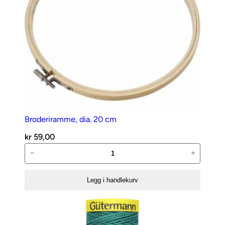
Broderiramme, dia. 20 cm
kr
59,00
Broderiramme,
−
+
dia.
20
Legg i handlekurv
cm
antall