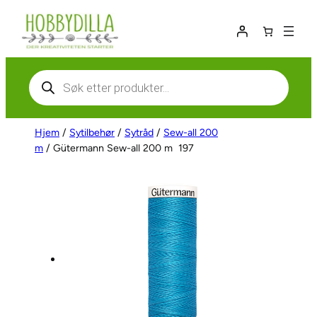
Hopp
til
innhold
Products
search
Hjem
/
Sytilbehør
/
Sytråd
/
Sew-all 200
m
/ Gütermann Sew-all 200 m  197