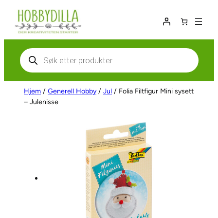
Hopp
til
innhold
Products
search
Hjem
/
Generell Hobby
/
Jul
/ Folia Filtfigur Mini sysett
– Julenisse