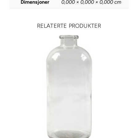
Dimensjoner
0,000 × 0,000 × 0,000 cm
g
u
r
RELATERTE PRODUKTER
M
i
n
i
s
y
s
e
t
t
–
J
u
l
e