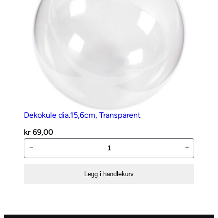
Dekokule dia.15,6cm, Transparent
kr
69,00
Dekokule
−
+
dia.15,6cm,
Transparent
Legg i handlekurv
antall