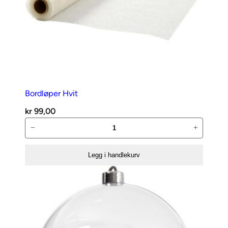
Bordløper Hvit
kr
99,00
Bordløper
−
+
Hvit
antall
Legg i handlekurv