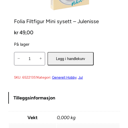
Folia Filtfigur Mini sysett – Julenisse
kr
49,00
På lager
F
−
+
Legg i handlekurv
o
l
i
SKU:
65221351
Kategori:
Generell Hobby
, 
Jul
a
F
Tilleggsinformasjon
i
l
t
Vekt
0,000 kg
f
i