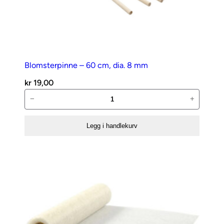
Blomsterpinne – 60 cm, dia. 8 mm
kr
19,00
Blomsterpinne
−
+
–
60
Legg i handlekurv
cm,
dia.
8
mm
antall