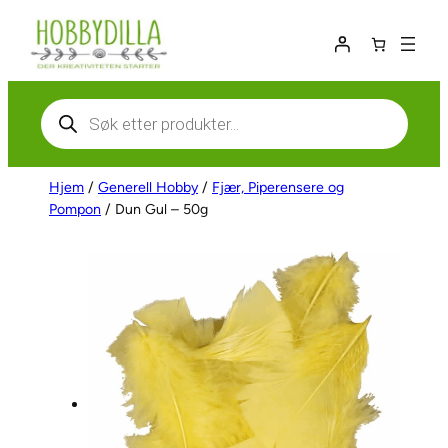
Hopp
til
innhold
Products
search
Hjem
/
Generell Hobby
/
Fjær, Piperensere og
Pompon
/ Dun Gul – 50g