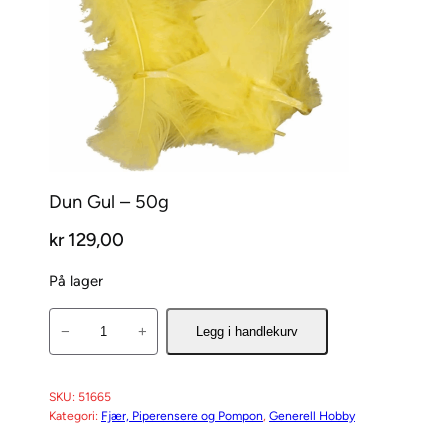
Dun Gul – 50g
kr
129,00
På lager
D
−
+
Legg i handlekurv
u
n
G
SKU:
51665
Kategori:
Fjær, Piperensere og Pompon
, 
Generell Hobby
u
l