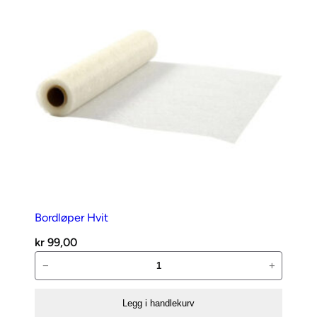
mm
antall
Bordløper Hvit
kr
99,00
Bordløper
−
+
Hvit
antall
Legg i handlekurv