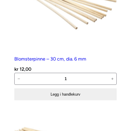
Blomsterpinne – 30 cm, dia. 6 mm
kr
12,00
Blomsterpinne
−
+
–
30
Legg i handlekurv
cm,
dia.
6
mm
antall