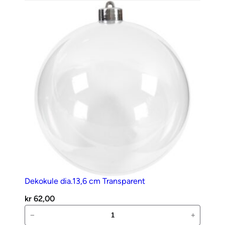
Dekokule dia.13,6 cm Transparent
kr
62,00
Dekokule
−
+
dia.13,6