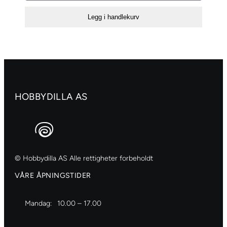
cm
Legg i handlekurv
Transparent
antall
HOBBYDILLA AS
© Hobbydilla AS Alle rettigheter forbeholdt
VÅRE ÅPNINGSTIDER
Mandag:
10.00 – 17.00