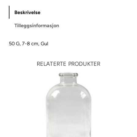
–
Beskrivelse
5
0
Tilleggsinformasjon
g
a
50 G, 7-8 cm, Gul
n
t
a
RELATERTE PRODUKTER
l
l