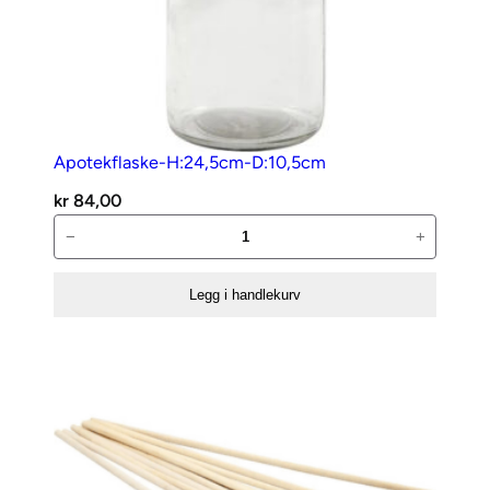
Apotekflaske-H:24,5cm-D:10,5cm
kr
84,00
Apotekflaske-
−
+
H:24,5cm-
D:10,5cm
Legg i handlekurv
antall