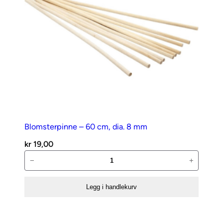
Blomsterpinne – 60 cm, dia. 8 mm
kr
19,00
Blomsterpinne
−
+
–
60
Legg i handlekurv
cm,
dia.
8