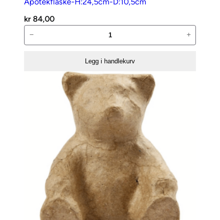
Apotekflaske-H:24,5cm-D:10,5cm
kr
84,00
Apotekflaske-
−
+
H:24,5cm-
D:10,5cm
Legg i handlekurv
antall