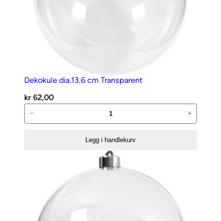
Dekokule dia.13,6 cm Transparent
kr
62,00
Dekokule
−
+
dia.13,6
cm
Legg i handlekurv
Transparent
antall