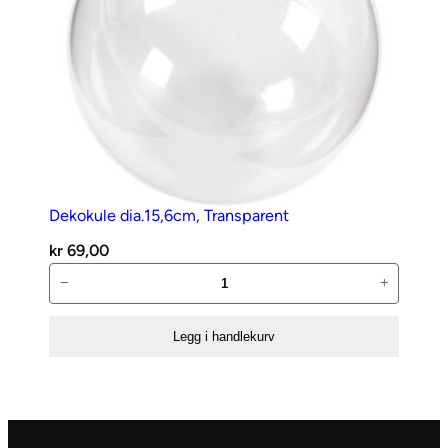
Dekokule dia.15,6cm, Transparent
kr
69,00
Dekokule
−
+
dia.15,6cm,
Transparent
Legg i handlekurv
antall