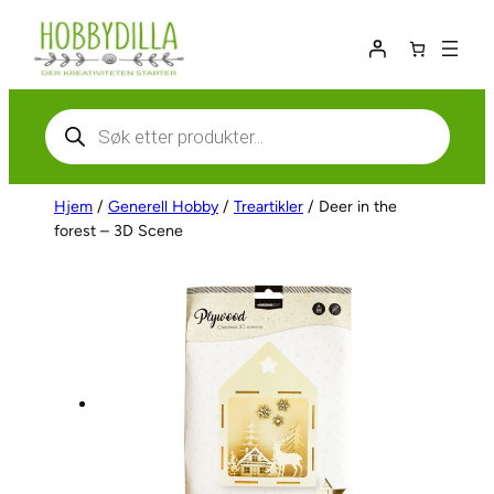
Hopp
til
innhold
Products
search
Hjem
/
Generell Hobby
/
Treartikler
/ Deer in the
forest – 3D Scene