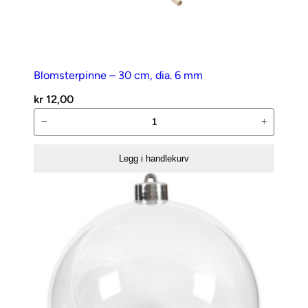
Blomsterpinne – 30 cm, dia. 6 mm
kr
12,00
Blomsterpinne
−
+
–
30
Legg i handlekurv
cm,
dia.
6
mm
antall