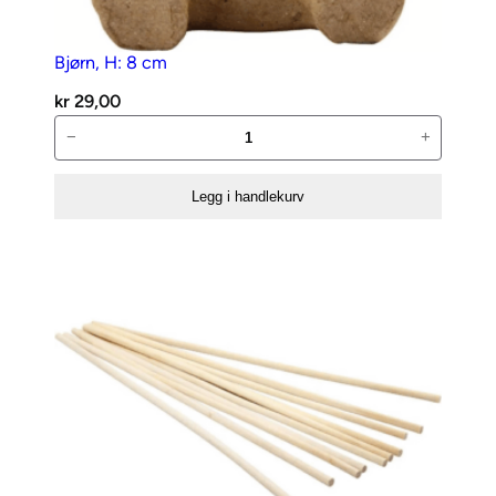
Bjørn, H: 8 cm
kr
29,00
Bjørn,
−
+
H:
8
Legg i handlekurv
cm
antall