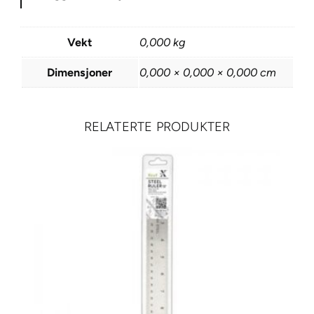
L
E
Vekt
0,000 kg
D
H
Dimensjoner
0,000 × 0,000 × 0,000 cm
a
l
s
RELATERTE PRODUKTER
l
a
m
p
e
m
e
d
f
o