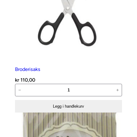
Broderisaks
kr
110,00
Broderisaks
−
+
antall
Legg i handlekurv