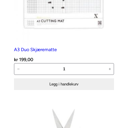
A3 Duo Skjærematte
kr
199,00
A3
−
+
Duo
Skjærematte
Legg i handlekurv
antall