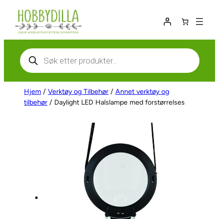
Hopp
til
innhold
Products
search
Hjem
/
Verktøy og Tilbehør
/
Annet verktøy og
tilbehør
/ Daylight LED Halslampe med forstørrelses