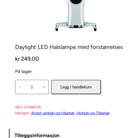
Daylight LED Halslampe med forstørrelses
kr
249,00
På lager
D
−
+
Legg i handlekurv
a
y
l
SKU:
01086016
Kategori:
Annet verktøy og tilbehør
, 
Verktøy og Tilbehør
i
g
h
Tilleggsinformasjon
t