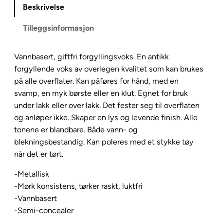
Beskrivelse
W
a
Tilleggsinformasjon
t
e
Vannbasert, giftfri forgyllingsvoks. En antikk
r
forgyllende voks av overlegen kvalitet som kan brukes
B
på alle overflater. Kan påføres for hånd, med en
a
svamp, en myk børste eller en klut. Egnet for bruk
s
under lakk eller over lakk. Det fester seg til overflaten
e
og anløper ikke. Skaper en lys og levende finish. Alle
d
tonene er blandbare. Både vann- og
F
blekningsbestandig. Kan poleres med et stykke tøy
i
når det er tørt.
n
g
-Metallisk
e
-Mørk konsistens, tørker raskt, luktfri
r
-Vannbasert
W
-Semi-concealer
a