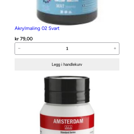
Akrylmaling 02 Svart
kr
79,00
Akrylmaling
−
+
02
Svart
Legg i handlekurv
antall