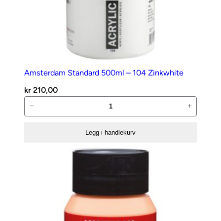
Amsterdam Standard 500ml – 104 Zinkwhite
kr
210,00
Amsterdam
−
+
Standard
500ml
Legg i handlekurv
–
104
Zinkwhite
antall