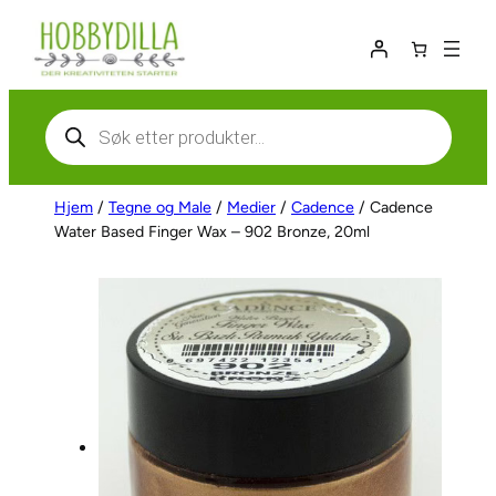
Hopp
til
innhold
Products
search
Hjem
/
Tegne og Male
/
Medier
/
Cadence
/ Cadence
Water Based Finger Wax – 902 Bronze, 20ml