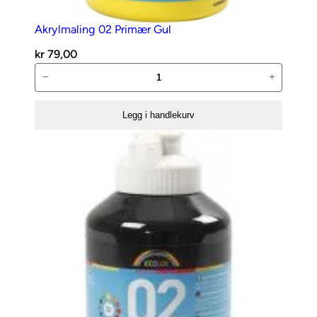
t
Akrylmaling 02 Primær Gul
a
l
kr
79,00
l
Akrylmaling
−
+
02
Primær
Legg i handlekurv
Gul
antall