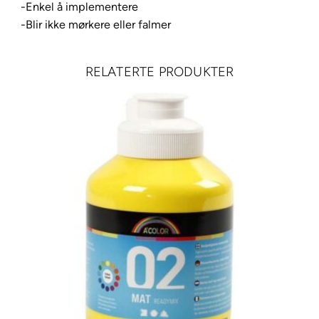
-Enkel å implementere
x
-Blir ikke mørkere eller falmer
–
9
0
RELATERTE PRODUKTER
2
B
r
o
n
z
e
,
2
0
m
l
a
n