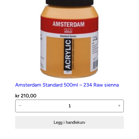
red
antall
Amsterdam Standard 500ml – 234 Raw sienna
kr
210,00
Amsterdam
−
+
Standard
500ml
Legg i handlekurv
–
234