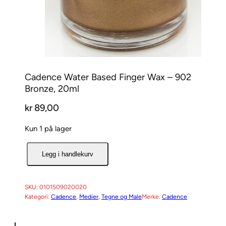
Cadence Water Based Finger Wax – 902
Bronze, 20ml
kr
89,00
Kun 1 på lager
C
Legg i handlekurv
a
d
e
SKU:
0101509020020
Kategori:
Cadence
, 
Medier
, 
Tegne og Male
Merke:
Cadence
n
c
e