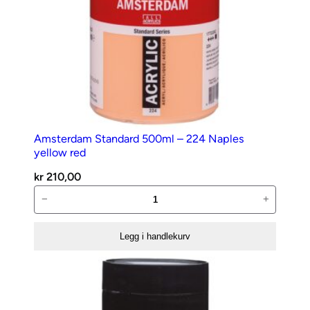
Amsterdam Standard 500ml – 224 Naples
yellow red
kr
210,00
Amsterdam
−
+
Standard
500ml
Legg i handlekurv
–
224
Naples
yellow