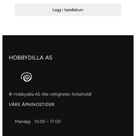
paper
Legg i handlekurv
«Shiny
other
frames»
no.2
antall
HOBBYDILLA AS
© Hobbydilla AS Alle rettigheter forbeholdt
VÅRE ÅPNINGSTIDER
Mandag:
10.00 – 17.00