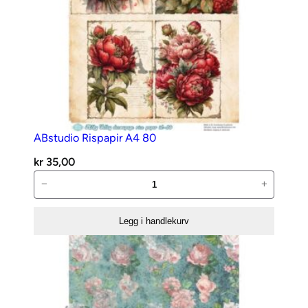
ABstudio Rispapir A4 80
kr
35,00
ABstudio
−
+
Rispapir
A4
Legg i handlekurv
80
antall