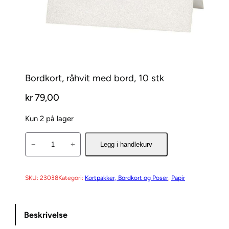
Bordkort, råhvit med bord, 10 stk
kr
79,00
Kun 2 på lager
B
−
+
Legg i handlekurv
o
r
d
SKU:
23038
Kategori:
Kortpakker, Bordkort og Poser
, 
Papir
k
o
Beskrivelse
r
t