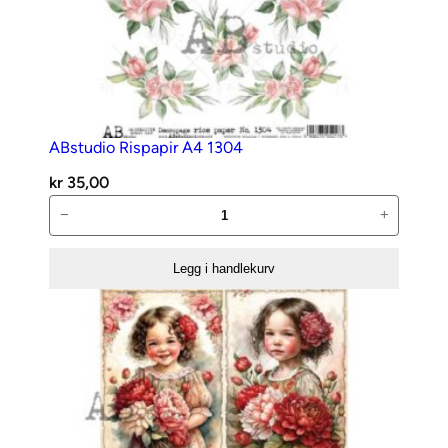
s
t
k
a
n
t
ABstudio Rispapir A4 1304
a
l
kr
35,00
l
ABstudio
−
+
Rispapir
A4
Legg i handlekurv
1304
antall