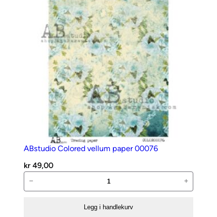
ABstudio Colored vellum paper 00076
kr
49,00
ABstudio
−
+
Colored
vellum
Legg i handlekurv
paper