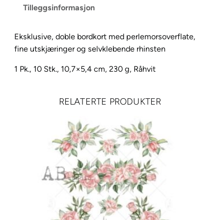
Tilleggsinformasjon
,
r
å
Eksklusive, doble bordkort med perlemorsoverflate,
h
fine utskjæringer og selvklebende rhinsten
v
1 Pk., 10 Stk., 10,7×5,4 cm, 230 g, Råhvit
i
t
m
RELATERTE PRODUKTER
e
d
b
o
r
d
,
1
0