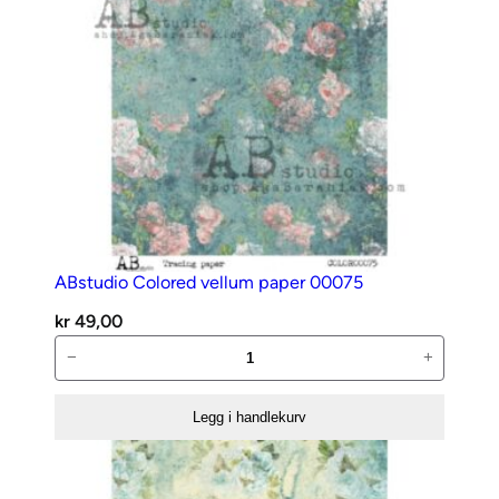
ABstudio Colored vellum paper 00075
kr
49,00
ABstudio
−
+
Colored
vellum
Legg i handlekurv
paper
00075
antall