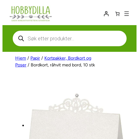
Hopp
til
innhold
Products
search
Hjem
/
Papir
/
Kortpakker, Bordkort og
Poser
/ Bordkort, råhvit med bord, 10 stk