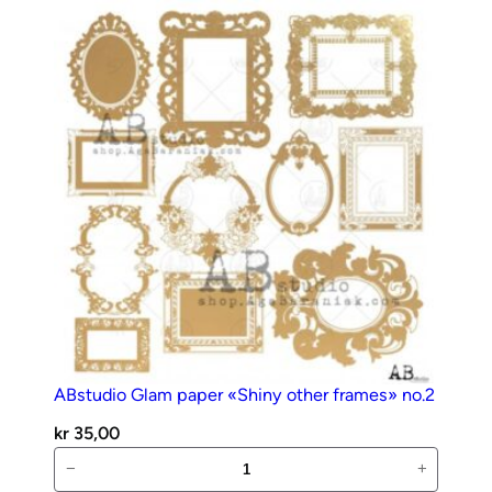
00076
antall
ABstudio Glam paper «Shiny other frames» no.2
kr
35,00
ABstudio
−
+
Glam