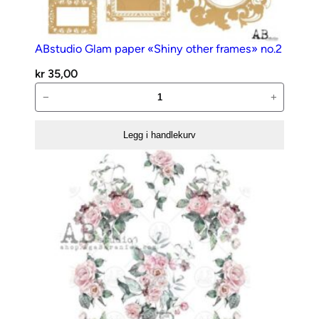
ABstudio Glam paper «Shiny other frames» no.2
kr
35,00
ABstudio
−
+
Glam
paper
Legg i handlekurv
«Shiny
other
frames»
no.2
antall