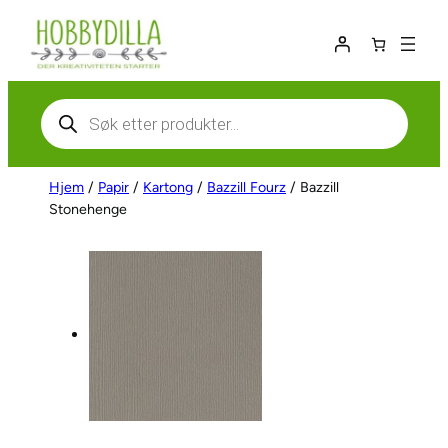
Hopp
til
innhold
Products
search
Hjem
/
Papir
/
Kartong
/
Bazzill Fourz
/ Bazzill
Stonehenge