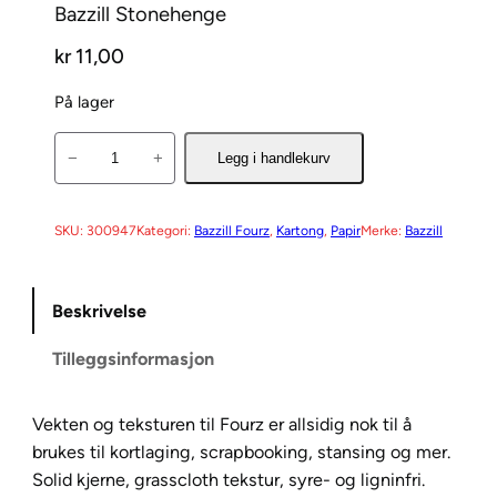
Bazzill Stonehenge
kr
11,00
På lager
B
−
+
Legg i handlekurv
a
z
z
SKU:
300947
Kategori:
Bazzill Fourz
, 
Kartong
, 
Papir
Merke:
Bazzill
i
l
Beskrivelse
l
S
Tilleggsinformasjon
t
o
n
Vekten og teksturen til Fourz er allsidig nok til å
e
brukes til kortlaging, scrapbooking, stansing og mer.
h
Solid kjerne, grasscloth tekstur, syre- og ligninfri.