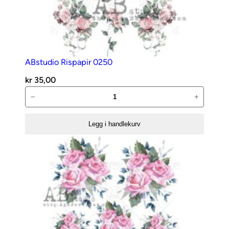
ABstudio Rispapir 0250
kr
35,00
ABstudio
−
+
Rispapir
0250
Legg i handlekurv
antall