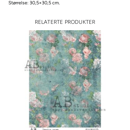
e
Størrelse: 30,5×30,5 cm.
n
g
RELATERTE PRODUKTER
e
a
n
t
a
l
l