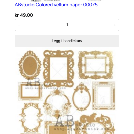
ABstudio Colored vellum paper 00075
kr
49,00
ABstudio
−
+
Colored
vellum
Legg i handlekurv
paper
00075
antall