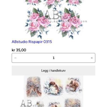
ABstudio Rispapir 0315
kr
35,00
ABstudio
−
+
Rispapir
0315
Legg i handlekurv
antall