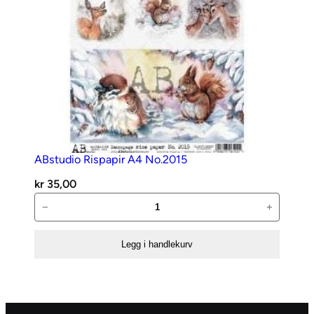
ABstudio Rispapir A4 No.2015
kr
35,00
ABstudio
−
+
Rispapir
A4
Legg i handlekurv
No.2015
antall