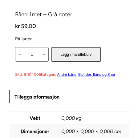
Bånd 1met – Grå noter
kr
59,00
På lager
B
−
+
Legg i handlekurv
å
n
d
SKU:
81514005
Kategori:
Andre bånd
, 
Blonder, Bånd og Snor
1
m
Tilleggsinformasjon
e
t
–
Vekt
0,000 kg
G
r
Dimensjoner
0,000 × 0,000 × 0,000 cm
å