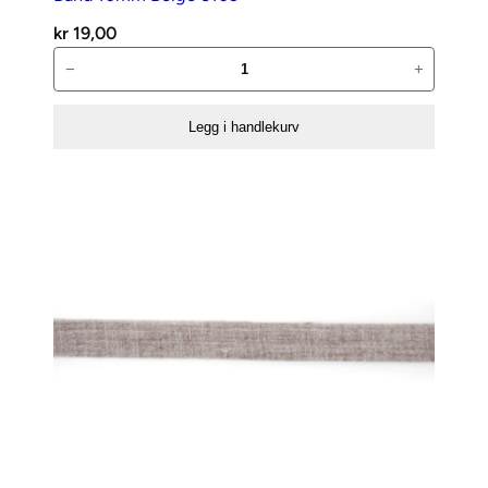
kr
19,00
Bånd
−
+
10mm
Beige
Legg i handlekurv
5103
antall