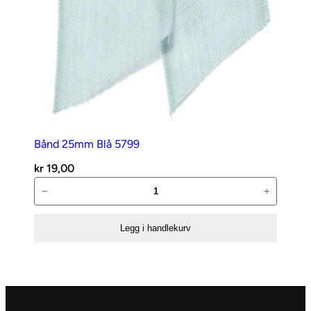
Bånd 25mm Blå 5799
kr
19,00
Bånd
−
+
25mm
Blå
Legg i handlekurv
5799
antall