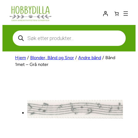
Hopp
til
innhold
Products
search
Hjem
/
Blonder, Bånd og Snor
/
Andre bånd
/ Bånd
1met – Grå noter