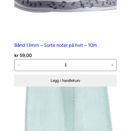
Bånd 13mm – Sorte noter på hvit – 10m
kr
59,00
Bånd
−
+
13mm
–
Legg i handlekurv
Sorte
noter
på
hvit
–
10m
antall