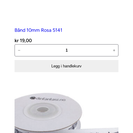
Bånd 10mm Rosa 5141
kr
19,00
Bånd
−
+
10mm
Rosa
Legg i handlekurv
5141
antall