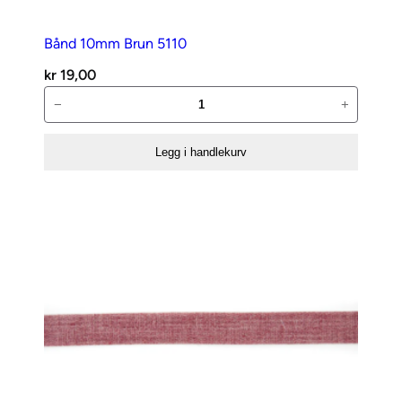
Bånd 10mm Brun 5110
kr
19,00
Bånd
−
+
10mm
Brun
Legg i handlekurv
5110
antall