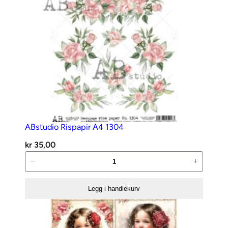
ABstudio Rispapir A4 1304
kr
35,00
ABstudio
−
+
Rispapir
A4
Legg i handlekurv
1304
antall