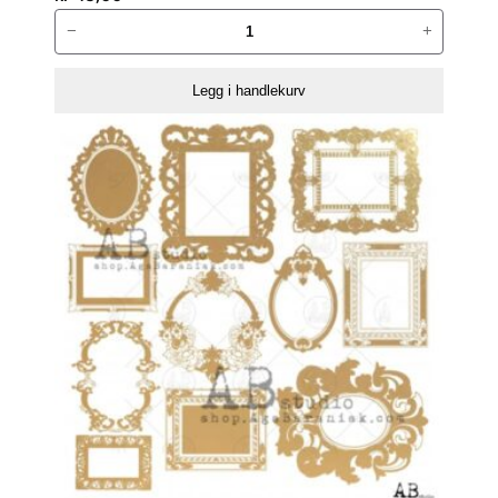
ABstudio
−
+
Colored
vellum
Legg i handlekurv
paper
00076
antall