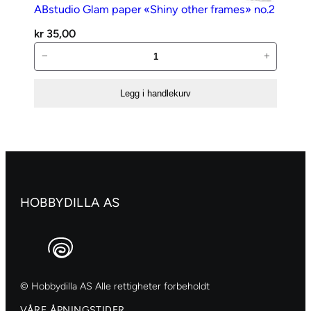
ABstudio Glam paper «Shiny other frames» no.2
kr
35,00
ABstudio
−
+
Glam
paper
Legg i handlekurv
«Shiny
other
frames»
no.2
antall
HOBBYDILLA AS
© Hobbydilla AS Alle rettigheter forbeholdt
VÅRE ÅPNINGSTIDER