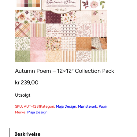
Autumn Poem – 12×12″ Collection Pack
kr
239,00
Utsolgt
SKU:
AUT-1281
Kategori:
Maja Design
, 
Mønsterark
, 
Papir
Merke:
Maja Design
Beskrivelse