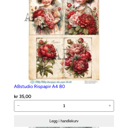
ABstudio Rispapir A4 80
kr
35,00
ABstudio
−
+
Rispapir
A4
Legg i handlekurv
80