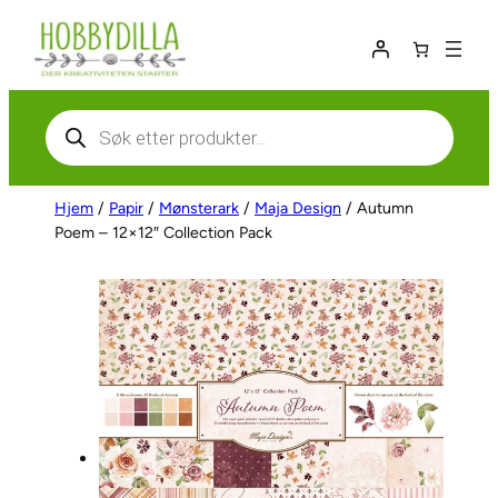
Hopp
til
innhold
Products
search
Hjem
/
Papir
/
Mønsterark
/
Maja Design
/ Autumn
Poem – 12×12″ Collection Pack