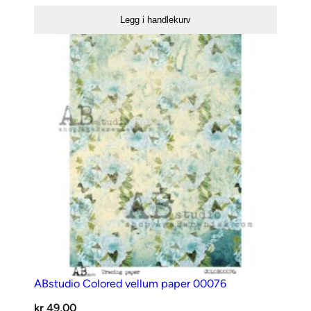
vellum
Legg i handlekurv
paper
00075
antall
ABstudio Colored vellum paper 00076
kr
49,00