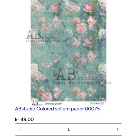
antall
ABstudio Colored vellum paper 00075
kr
49,00
ABstudio
−
+
Colored