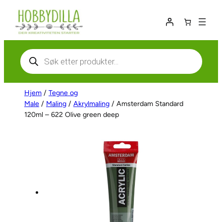
Hopp
til
innhold
Products
search
Hjem
/
Tegne og
Male
/
Maling
/
Akrylmaling
/ Amsterdam Standard
120ml – 622 Olive green deep