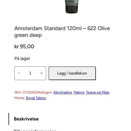
Amsterdam Standard 120ml – 622 Olive
green deep
kr
95,00
På lager
A
−
+
Legg i handlekurv
m
s
t
SKU:
01122622
Kategori:
Akrylmaling
, 
Maling
, 
Tegne og Male
Merke:
Royal Talens
e
r
d
Beskrivelse
a
m