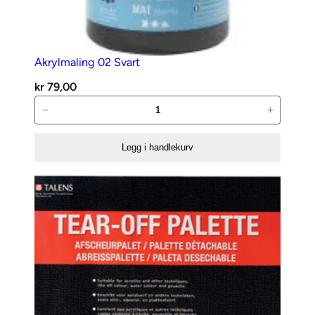
Akrylmaling 02 Svart
kr
79,00
Akrylmaling
−
+
02
Svart
Legg i handlekurv
antall