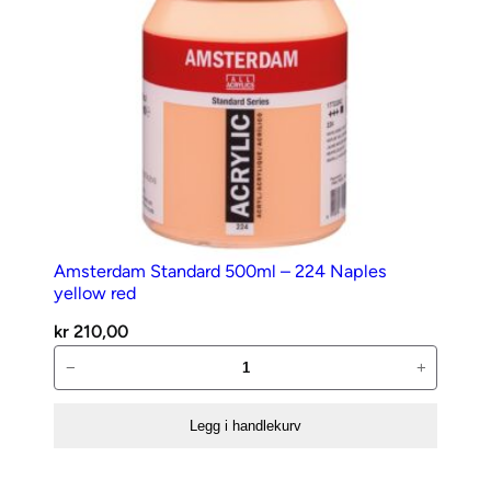
Amsterdam Standard 500ml – 224 Naples
yellow red
kr
210,00
Amsterdam
−
+
Standard
500ml
Legg i handlekurv
–
224