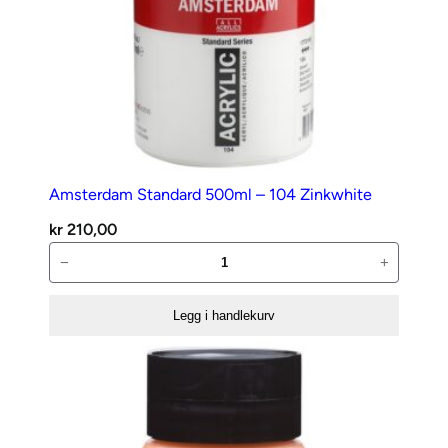
Amsterdam Standard 500ml – 104 Zinkwhite
kr
210,00
Amsterdam
−
+
Standard
500ml
Legg i handlekurv
–
104
Zinkwhite
antall