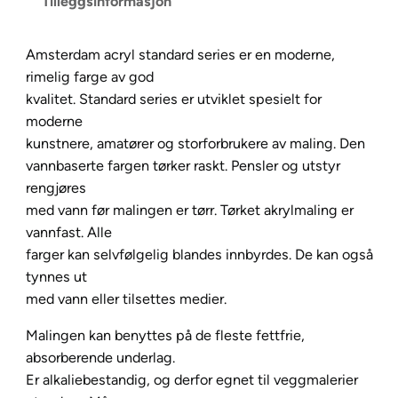
Tilleggsinformasjon
S
t
Amsterdam acryl standard series er en moderne,
a
rimelig farge av god
n
kvalitet. Standard series er utviklet spesielt for
d
moderne
a
kunstnere, amatører og storforbrukere av maling. Den
r
vannbaserte fargen tørker raskt. Pensler og utstyr
d
rengjøres
1
med vann før malingen er tørr. Tørket akrylmaling er
2
vannfast. Alle
0
farger kan selvfølgelig blandes innbyrdes. De kan også
m
tynnes ut
l
med vann eller tilsettes medier.
–
6
Malingen kan benyttes på de fleste fettfrie,
2
absorberende underlag.
2
Er alkaliebestandig, og derfor egnet til veggmalerier
O