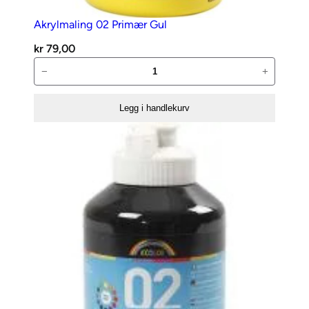
l
Akrylmaling 02 Primær Gul
kr
79,00
Akrylmaling
−
+
02
Primær
Legg i handlekurv
Gul
antall