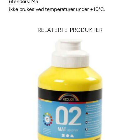
utendørs. Må
l
ikke brukes ved temperaturer under +10°C.
i
v
e
RELATERTE PRODUKTER
g
r
e
e
n
d
e
e
p
a
n
t
a
l