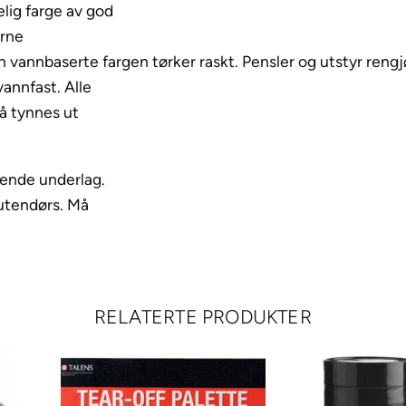
1
lig farge av god
2
erne
0
 vannbaserte fargen tørker raskt. Pensler og utstyr rengj
m
vannfast. Alle
l
så tynnes ut
–
3
rende underlag.
1
 utendørs. Må
7
T
r
a
n
RELATERTE PRODUKTER
s
p
.