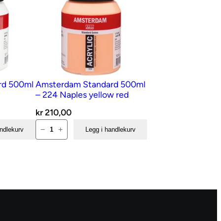
rd 500ml
Amsterdam Standard 500ml
– 224 Naples yellow red
kr
210,00
Amsterdam
−
+
andlekurv
Legg i handlekurv
Standard
500ml
–
224
Naples
yellow