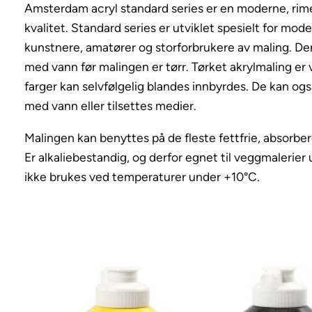
Amsterdam acryl standard series er en moderne, rime
kvalitet. Standard series er utviklet spesielt for mod
kunstnere, amatører og storforbrukere av maling. Den
med vann før malingen er tørr. Tørket akrylmaling er 
farger kan selvfølgelig blandes innbyrdes. De kan og
med vann eller tilsettes medier.
Malingen kan benyttes på de fleste fettfrie, absorbe
Er alkaliebestandig, og derfor egnet til veggmalerier
ikke brukes ved temperaturer under +10°C.