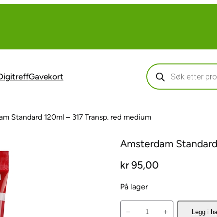
Products
search
Digitreff
Gavekort
m Standard 120ml – 317 Transp. red medium
Amsterdam Standard 
kr
95,00
På lager
A
−
+
Legg i h