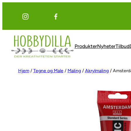
Hopp
til
innhold
Produkter
Nyheter
Tilbud
Hjem
/
Tegne og Male
/
Maling
/
Akrylmaling
/ Amsterda