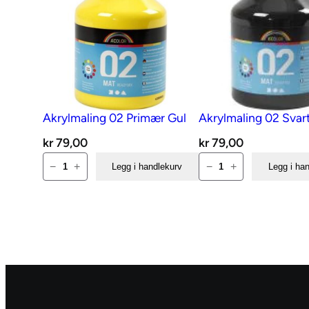
Akrylmaling 02 Primær Gul
Akrylmaling 02 Svar
kr
79,00
kr
79,00
Akrylmaling
Akrylmaling
−
+
−
+
Legg i handlekurv
Legg i ha
02
02
Primær
Svart
Gul
antall
antall