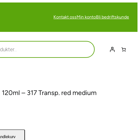
Kontakt oss
Min konto
Bli bedriftskunde
120ml – 317 Transp. red medium
andlekurv