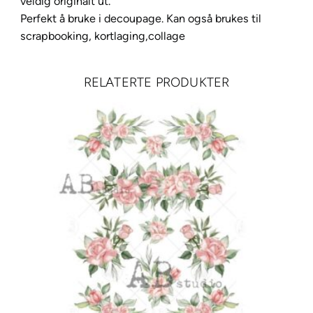
g
veldig originalt ut.
n
Perfekt å bruke i decoupage. Kan også brukes til
o
scrapbooking, kortlaging,collage
l
i
RELATERTE PRODUKTER
a
3
a
n
t
a
l
l