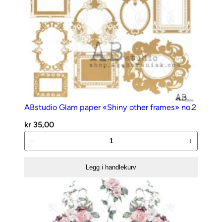
ABstudio Glam paper «Shiny other frames» no.2
kr
35,00
ABstudio
−
+
Glam
paper
Legg i handlekurv
«Shiny
other
frames»
no.2