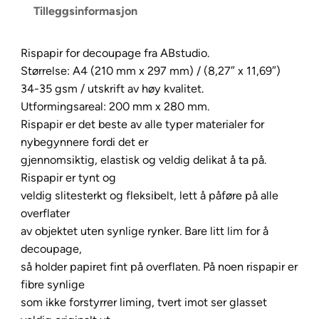
Tilleggsinformasjon
R
i
s
Rispapir for decoupage fra ABstudio.
p
Størrelse: A4 (210 mm x 297 mm) / (8,27″ x 11,69″)
a
34-35 gsm / utskrift av høy kvalitet.
p
Utformingsareal: 200 mm x 280 mm.
i
Rispapir er det beste av alle typer materialer for
r
nybegynnere fordi det er
N
gjennomsiktig, elastisk og veldig delikat å ta på.
o
Rispapir er tynt og
.
veldig slitesterkt og fleksibelt, lett å påføre på alle
0
overflater
2
av objektet uten synlige rynker. Bare litt lim for å
4
decoupage,
3
så holder papiret fint på overflaten. På noen rispapir er
m
fibre synlige
a
som ikke forstyrrer liming, tvert imot ser glasset