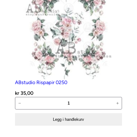
antall
ABstudio Rispapir 0250
kr
35,00
ABstudio
−
+
Rispapir
0250
Legg i handlekurv
antall