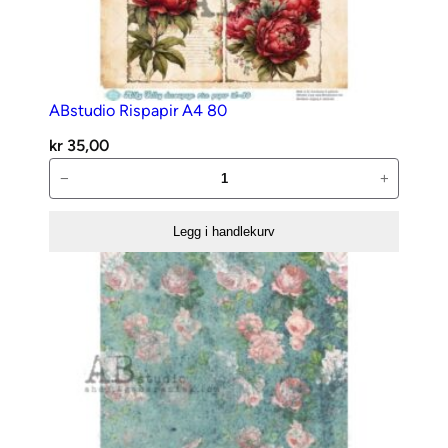
ABstudio Rispapir A4 80
kr
35,00
ABstudio
−
+
Rispapir
A4
Legg i handlekurv
80
antall