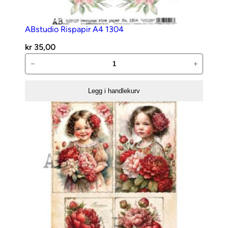
ABstudio Rispapir A4 1304
kr
35,00
ABstudio
−
+
Rispapir
A4
Legg i handlekurv
1304
antall