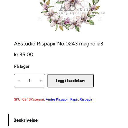
ABstudio Rispapir No.0243 magnolia3
kr
35,00
På lager
A
−
+
Legg i handlekurv
B
s
t
SKU:
0243
Kategori:
Andre Rispapir
, 
Papir
, 
Rispapir
u
d
Beskrivelse
i
o