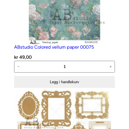
ABstudio Colored vellum paper 00075
kr
49,00
ABstudio
−
+
Colored
vellum
Legg i handlekurv
paper
00075
antall