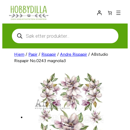
Hopp
til
innhold
Products
search
Hjem
/
Papir
/
Rispapir
/
Andre Rispapir
/ ABstudio
Rispapir No.0243 magnolia3