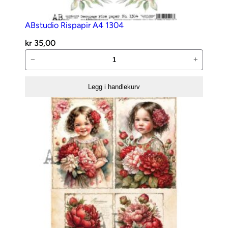
ABstudio Rispapir A4 1304
kr
35,00
ABstudio
−
+
Rispapir
A4
Legg i handlekurv
1304
antall