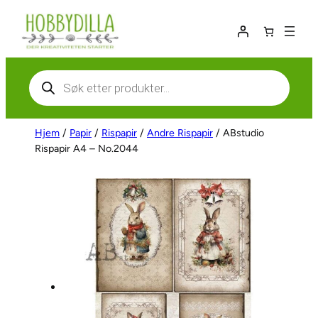
Hopp
til
innhold
Products
search
Hjem
/
Papir
/
Rispapir
/
Andre Rispapir
/ ABstudio
Rispapir A4 – No.2044