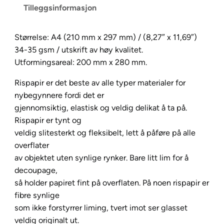
Tilleggsinformasjon
R
i
s
Størrelse: A4 (210 mm x 297 mm) / (8,27″ x 11,69″)
p
34-35 gsm / utskrift av høy kvalitet.
a
Utformingsareal: 200 mm x 280 mm.
p
Rispapir er det beste av alle typer materialer for
i
nybegynnere fordi det er
r
gjennomsiktig, elastisk og veldig delikat å ta på.
A
Rispapir er tynt og
4
veldig slitesterkt og fleksibelt, lett å påføre på alle
–
overflater
N
av objektet uten synlige rynker. Bare litt lim for å
o
decoupage,
.
så holder papiret fint på overflaten. På noen rispapir er
2
fibre synlige
0
som ikke forstyrrer liming, tvert imot ser glasset
4
veldig originalt ut.