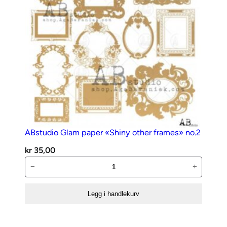
ABstudio Glam paper «Shiny other frames» no.2
kr
35,00
ABstudio
−
+
Glam
paper
Legg i handlekurv
«Shiny
other
frames»