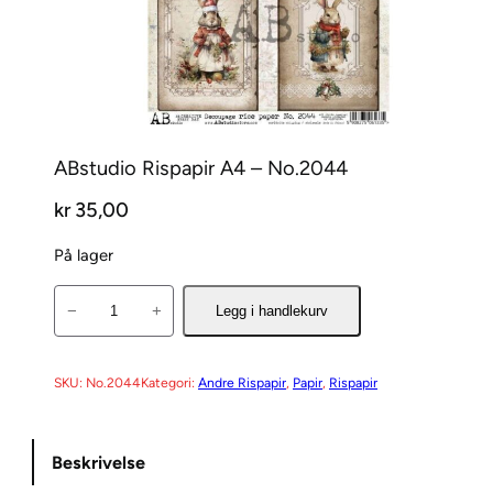
ABstudio Rispapir A4 – No.2044
kr
35,00
På lager
A
−
+
Legg i handlekurv
B
s
t
SKU:
No.2044
Kategori:
Andre Rispapir
, 
Papir
, 
Rispapir
u
d
Beskrivelse
i
o