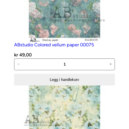
ABstudio Colored vellum paper 00075
kr
49,00
ABstudio
−
+
Colored
vellum
Legg i handlekurv
paper
00075
antall