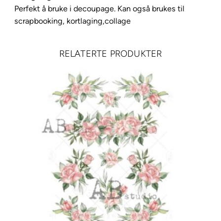
4
Perfekt å bruke i decoupage. Kan også brukes til
a
scrapbooking, kortlaging,collage
n
t
a
RELATERTE PRODUKTER
l
l