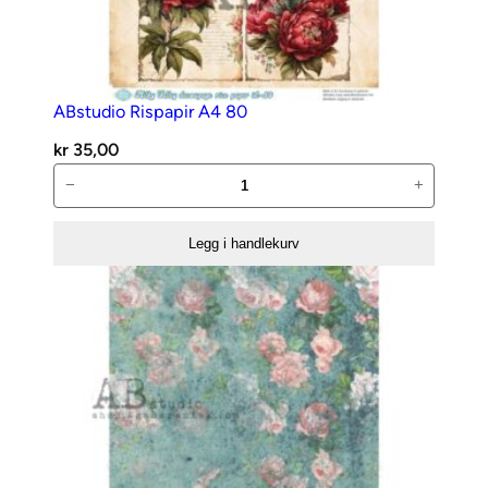
ABstudio Rispapir A4 80
kr
35,00
ABstudio
−
+
Rispapir
A4
Legg i handlekurv
80
antall