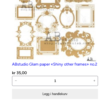
ABstudio Glam paper «Shiny other frames» no.2
kr
35,00
ABstudio
−
+
Glam
paper
Legg i handlekurv
«Shiny
other
frames»