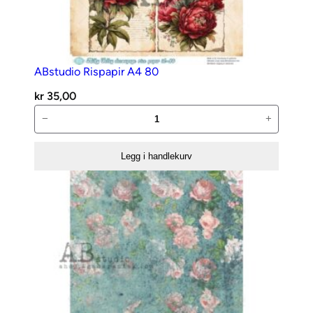
ABstudio Rispapir A4 80
kr
35,00
ABstudio
−
+
Rispapir
A4
Legg i handlekurv
80
antall