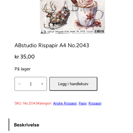
ABstudio Rispapir A4 No.2043
kr
35,00
På lager
A
−
+
Legg i handlekurv
B
s
t
SKU:
No.2043
Kategori:
Andre Rispapir
, 
Papir
, 
Rispapir
u
d
Beskrivelse
i
o