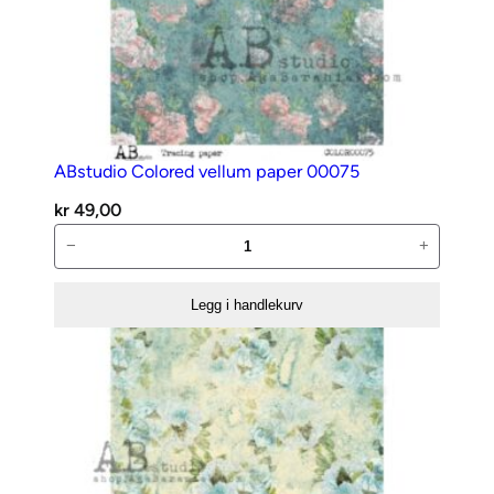
ABstudio Colored vellum paper 00075
kr
49,00
ABstudio
−
+
Colored
vellum
Legg i handlekurv
paper
00075
antall