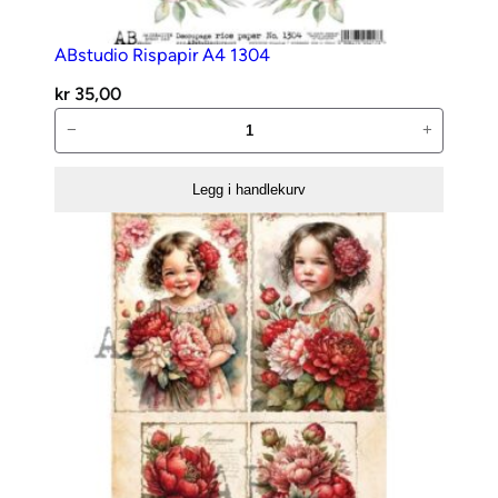
ABstudio Rispapir A4 1304
kr
35,00
ABstudio
−
+
Rispapir
A4
Legg i handlekurv
1304
antall