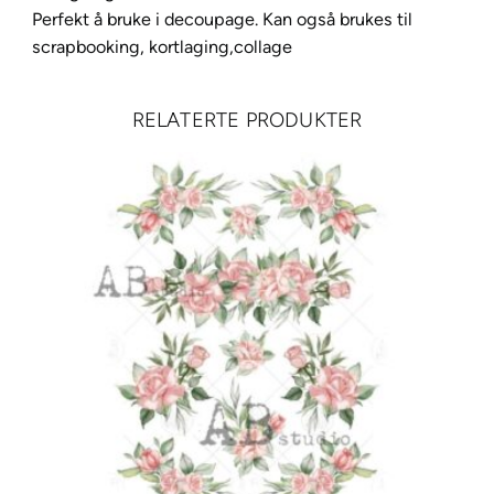
a
Perfekt å bruke i decoupage. Kan også brukes til
n
scrapbooking, kortlaging,collage
t
a
l
RELATERTE PRODUKTER
l