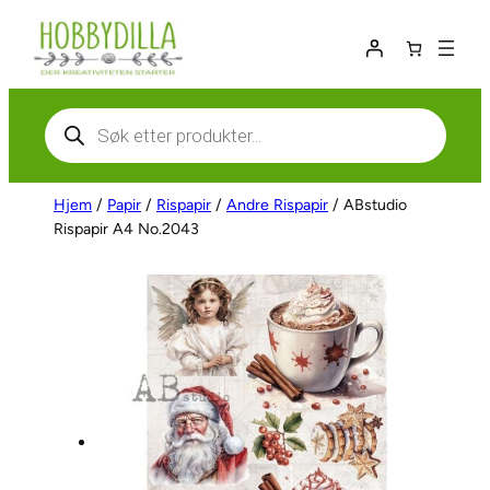
Hopp
til
innhold
Products
search
Hjem
/
Papir
/
Rispapir
/
Andre Rispapir
/ ABstudio
Rispapir A4 No.2043