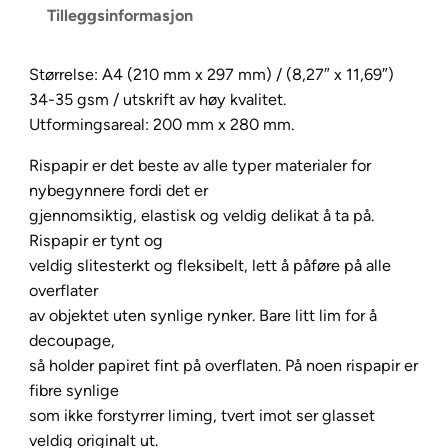
Tilleggsinformasjon
R
i
s
Størrelse: A4 (210 mm x 297 mm) / (8,27″ x 11,69″)
p
34-35 gsm / utskrift av høy kvalitet.
a
Utformingsareal: 200 mm x 280 mm.
p
Rispapir er det beste av alle typer materialer for
i
nybegynnere fordi det er
r
gjennomsiktig, elastisk og veldig delikat å ta på.
A
Rispapir er tynt og
4
veldig slitesterkt og fleksibelt, lett å påføre på alle
N
overflater
o
av objektet uten synlige rynker. Bare litt lim for å
.
decoupage,
2
så holder papiret fint på overflaten. På noen rispapir er
0
fibre synlige
4
som ikke forstyrrer liming, tvert imot ser glasset
3
veldig originalt ut.