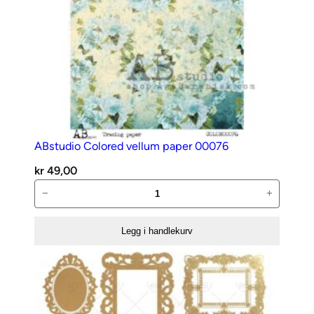
ABstudio Colored vellum paper 00076
kr
49,00
ABstudio
−
+
Colored
vellum
Legg i handlekurv
paper
00076
antall