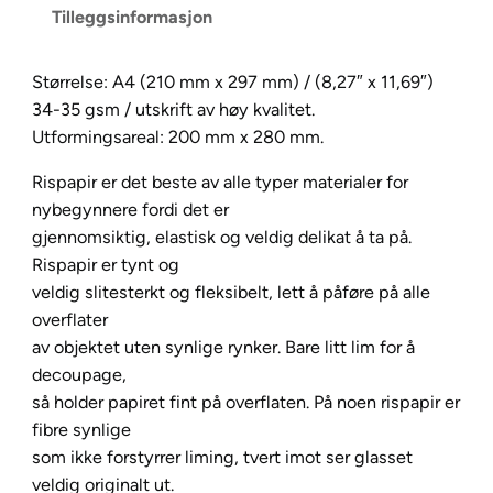
Tilleggsinformasjon
R
i
s
Størrelse: A4 (210 mm x 297 mm) / (8,27″ x 11,69″)
p
34-35 gsm / utskrift av høy kvalitet.
a
Utformingsareal: 200 mm x 280 mm.
p
Rispapir er det beste av alle typer materialer for
i
nybegynnere fordi det er
r
gjennomsiktig, elastisk og veldig delikat å ta på.
A
Rispapir er tynt og
4
veldig slitesterkt og fleksibelt, lett å påføre på alle
6
overflater
9
av objektet uten synlige rynker. Bare litt lim for å
a
decoupage,
n
så holder papiret fint på overflaten. På noen rispapir er
t
fibre synlige
a
som ikke forstyrrer liming, tvert imot ser glasset
l
veldig originalt ut.