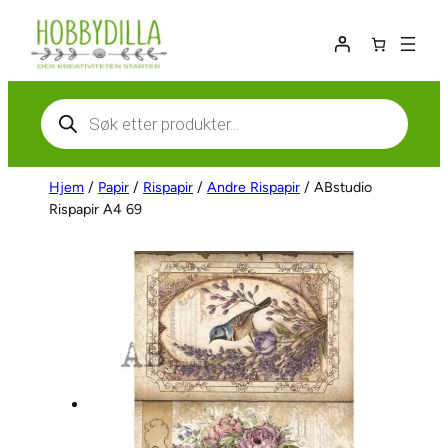
Hopp
til
innhold
Products
search
Hjem
/
Papir
/
Rispapir
/
Andre Rispapir
/ ABstudio
Rispapir A4 69