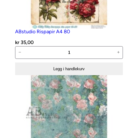
ABstudio Rispapir A4 80
kr
35,00
ABstudio
−
+
Rispapir
A4
Legg i handlekurv
80
antall