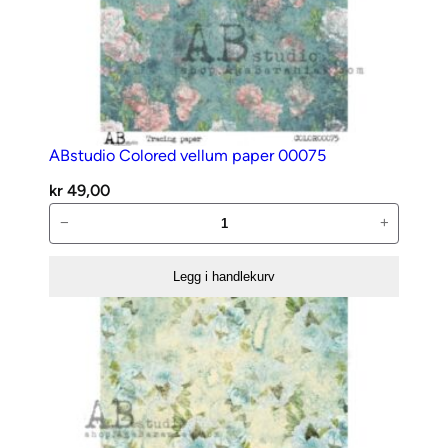
ABstudio Colored vellum paper 00075
kr
49,00
ABstudio
−
+
Colored
vellum
Legg i handlekurv
paper
00075
antall