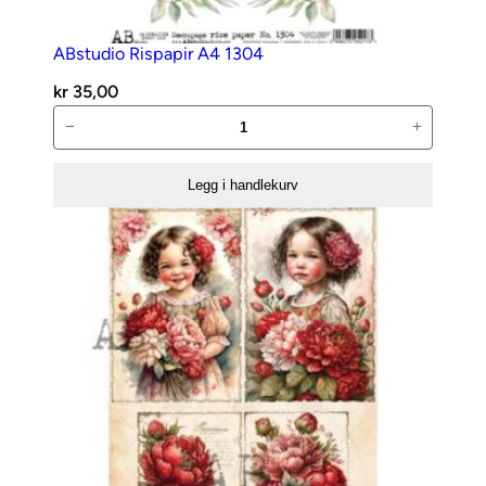
ABstudio Rispapir A4 1304
kr
35,00
ABstudio
−
+
Rispapir
A4
Legg i handlekurv
1304
antall