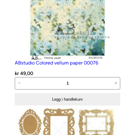
ABstudio Colored vellum paper 00076
kr
49,00
ABstudio
−
+
Colored
vellum
Legg i handlekurv
paper
00076
antall