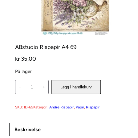
ABstudio Rispapir A4 69
kr
35,00
På lager
A
−
+
Legg i handlekurv
B
s
t
SKU:
ID-69
Kategori:
Andre Rispapir
, 
Papir
, 
Rispapir
u
d
Beskrivelse
i
o