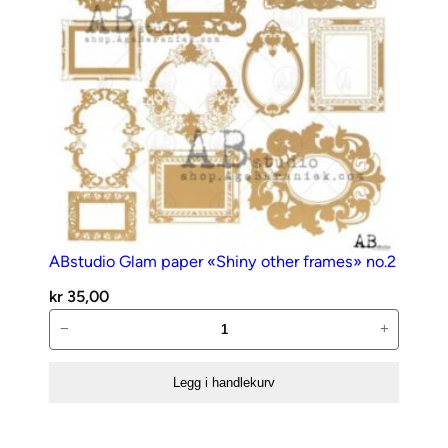
ABstudio Glam paper «Shiny other frames» no.2
kr
35,00
ABstudio
−
+
Glam
paper
Legg i handlekurv
«Shiny
other
frames»