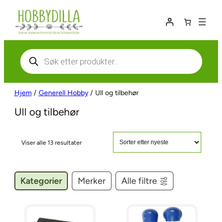
Hopp
til
innhold
Products
search
Hjem
/
Generell Hobby
/ Ull og tilbehør
Ull og tilbehør
S
Viser alle 13 resultater
o
r
t
Kategorier
Merker
Alle filtre
e
r
t
e
t