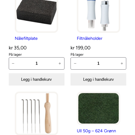
t
e
r
s
i
s
t
Nålefiltplate
Filtnåleholder
e
kr
35,00
kr
199,00
På lager
På lager
N
F
−
+
−
+
å
i
l
l
Legg i handlekurv
Legg i handlekurv
e
t
f
n
i
å
l
l
t
e
p
h
l
o
Ull 50g – 624 Grønn