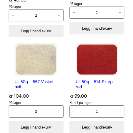
t
t
g
På lager
På lager
–
U
e
–
U
−
+
−
+
S
l
p
G
l
S
l
S
r
l
Legg i handlekurv
-
Legg i handlekurv
5
o
o
h
0
0
c
v
å
1
g
k
a
r
W
–
-
n
s
h
6
S
t
p
i
4
t
a
e
t
0
o
l
l
Ull 50g – 657 Vasket
Ull 50g – 614 Skarp
e
N
p
l
s
hvit
rød
,
i
p
a
kr
104,00
kr
99,00
9
s
e
u
På lager
Kun 1 på lager
0
s
r
U
U
2
−
+
−
+
m
e
P
l
l
5
l
b
a
l
l
g
a
Legg i handlekurv
Legg i handlekurv
l
i
5
5
a