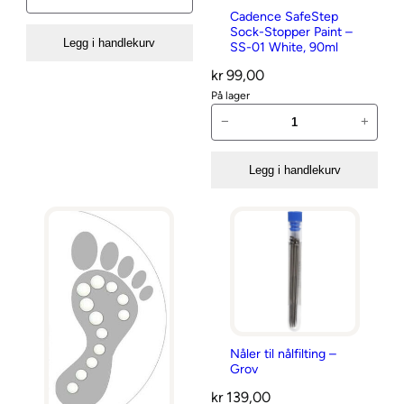
å
n
Cadence SafeStep
n
l
Sock-Stopper Paint –
t
t
Legg i handlekurv
SS-01 White, 90ml
e
a
a
kr
99,00
r
l
l
På lager
t
l
l
C
i
−
+
a
l
d
n
Legg i handlekurv
e
å
n
l
c
f
e
i
S
l
a
t
f
i
e
n
Nåler til nålfilting –
S
Grov
g
t
–
kr
139,00