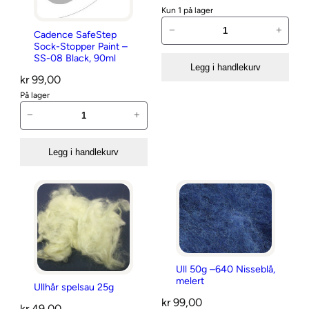
e
F
Kun 1 på lager
p
N
i
−
+
Cadence SafeStep
S
å
n
Sock-Stopper Paint –
o
l
SS-08 Black, 90ml
a
Legg i handlekurv
c
e
n
kr
99,00
k
r
t
På lager
-
C
t
a
−
+
S
a
i
l
t
d
l
l
Legg i handlekurv
o
e
n
p
n
å
p
c
l
e
e
f
r
S
i
P
a
l
a
f
t
Ull 50g –640 Nisseblå,
i
e
melert
i
Ullhår spelsau 25g
n
S
n
kr
99,00
kr
49,00