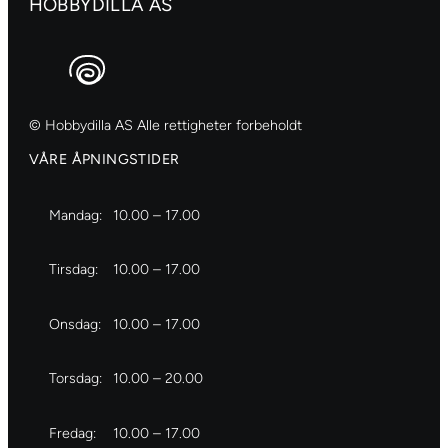
1
HOBBYDILLA AS
a
t
l
D
n
a
l
y
t
l
p
a
l
r
l
ø
© Hobbydilla AS Alle rettigheter forbeholdt
l
d
VÅRE ÅPNINGSTIDER
a
n
Mandag:
10.00 – 17.00
t
a
Tirsdag:
10.00 – 17.00
l
l
Onsdag:
10.00 – 17.00
Torsdag:
10.00 – 20.00
Fredag:
10.00 – 17.00