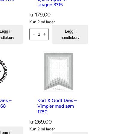
e
i
skygge 3315
S
e
kr
179,00
t
s
Kun 2 på lager
r
–
K
Legg i
Legg i
−
+
i
E
ndlekurv
handlekurv
o
k
n
r
k
l
t
e
i
&
d
t
G
r
e
o
o
n
d
n
h
t
Dies –
Kort & Godt Dies –
n
i
568
Vimpler med søm
D
i
1780
l
i
n
s
kr
269,00
e
g
e
Kun 2 på lager
s
Legg i