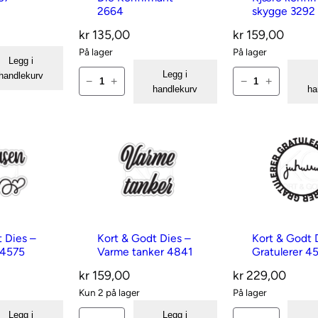
D
D
2664
skygge 3292
2
7
i
i
kr
135,00
kr
159,00
6
8
e
e
På lager
På lager
7
9
s
s
Legg i
K
K
Legg i
handlekurv
1
a
–
–
−
+
−
+
handlekurv
ha
o
o
a
n
m
m
r
r
n
t
e
e
t
t
t
a
d
d
&
&
a
l
s
s
G
G
l
l
k
k
o
o
l
y
y
d
d
g
g
t
t
t Dies –
Kort & Godt Dies –
Kort & Godt 
g
g
 4575
Varme tanker 4841
Gratulerer 4
D
D
e
e
i
i
kr
159,00
kr
229,00
G
G
Kun 2 på lager
På lager
e
e
r
l
s
s
K
K
Legg i
Legg i