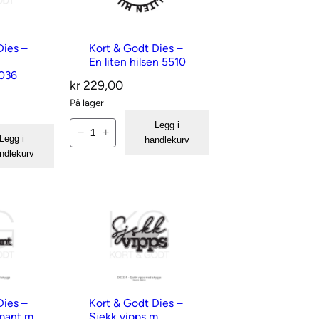
o
d
t
Dies –
Kort & Godt Dies –
En liten hilsen 5510
D
3036
i
kr
229,00
På lager
e
s
K
Legg i
−
+
Legg i
handlekurv
–
o
ndlekurv
m
r
e
t
d
&
s
G
k
o
y
d
g
t
Dies –
Kort & Godt Dies –
g
D
rmant m
Sjekk vipps m