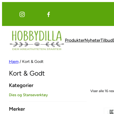
Hopp
til
innhold
Produkter
Nyheter
Tilbud
Hjem
/ Kort & Godt
Kort & Godt
Kategorier
Viser alle 16 res
Dies og Stanseverktøy
Merker