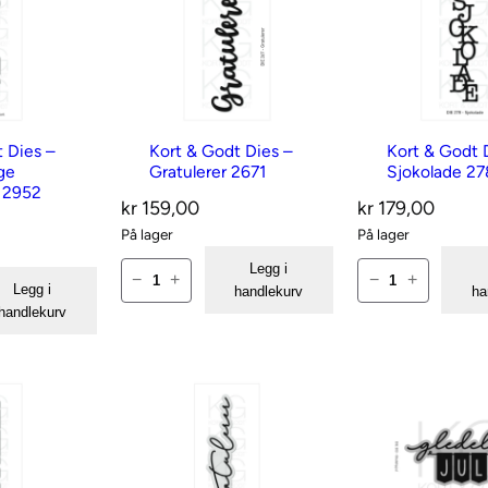
r
t
e
t
t
e
t Dies –
Kort & Godt Dies –
Kort & Godt 
r
ge
Gratulerer 2671
Sjokolade 2
s
 2952
i
kr
159,00
kr
179,00
s
På lager
På lager
t
e
K
K
Legg i
−
+
−
+
Legg i
handlekurv
ha
o
o
handlekurv
r
r
t
t
&
&
G
G
o
o
d
d