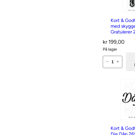
d
t
Kort & God
D
med skygg
i
Gratulerer 
e
kr
199,00
s
På lager
–
K
−
+
D
o
i
r
e
t
m
&
s
G
k
o
y
d
g
t
Kort & God
g
Die Dåp 26