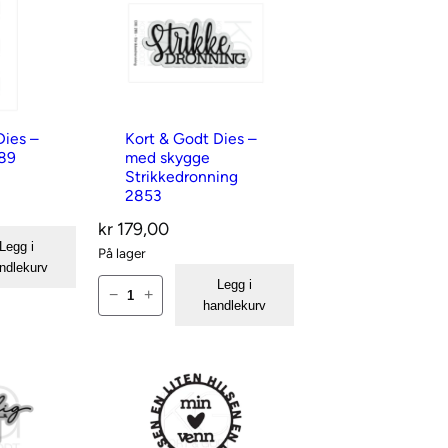
Dies –
Kort & Godt Dies –
789
med skygge
Strikkedronning
2853
kr
179,00
Legg i
På lager
ndlekurv
K
Legg i
−
+
handlekurv
o
r
t
&
G