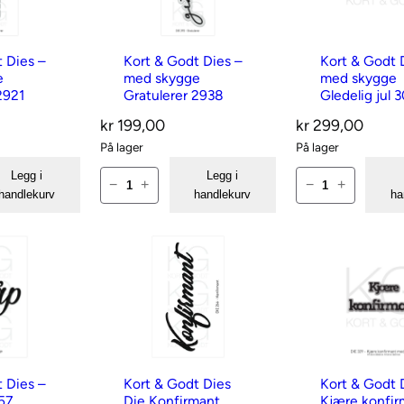
t
t
D
D
t Dies –
Kort & Godt Dies –
Kort & Godt 
i
i
e
med skygge
med skygge
2921
Gratulerer 2938
Gledelig jul 
e
e
s
s
kr
199,00
kr
299,00
–
–
På lager
På lager
G
S
K
K
Legg i
Legg i
−
+
−
+
handlekurv
handlekurv
ha
r
j
o
o
a
o
r
r
t
k
t
t
u
o
&
&
l
l
G
G
e
a
o
o
r
d
d
d
e
e
t
t
t Dies –
Kort & Godt Dies
Kort & Godt 
57
Die Konfirmant
Kjære konfi
r
2