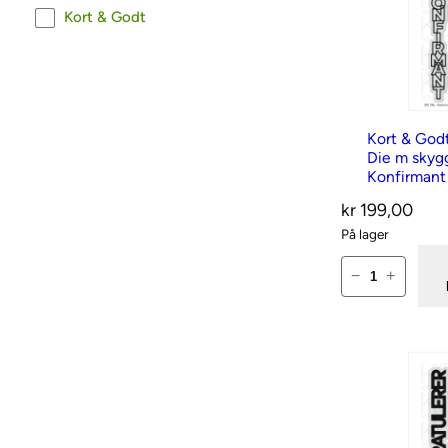
Kort & Godt
Kort & God
Die m skyg
Konfirmant
kr
199,00
På lager
K
−
+
o
r
t
&
G
o