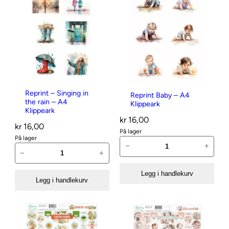
t
e
r
s
i
s
t
e
Reprint – Singing in
Reprint Baby – A4
the rain – A4
Klippeark
Klippeark
kr
16,00
kr
16,00
På lager
På lager
R
−
+
R
−
+
e
e
p
p
Legg i handlekurv
r
Legg i handlekurv
r
i
i
n
n
t
t