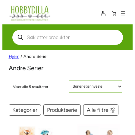
Hopp
til
innhold
Products
search
Hjem
/ Andre Serier
Andre Serier
S
Viser alle 5 resultater
o
r
t
Kategorier
Produktserie
Alle filtre
e
r
t
e
t