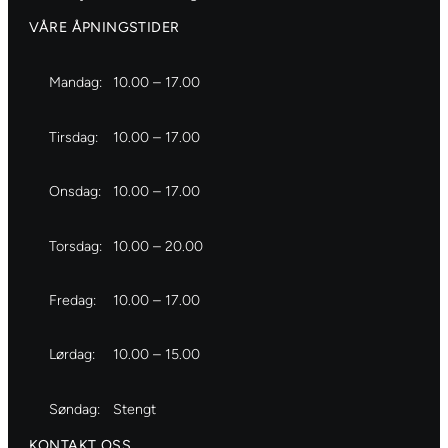
s
t
a
VÅRE ÅPNINGSTIDER
t
i
0
i
c
4
k
k
Mandag:
10.00 – 17.00
a
e
e
n
r
r
Tirsdag:
10.00 – 17.00
t
s
s
a
a
a
Onsdag:
10.00 – 17.00
l
n
n
l
t
t
Torsdag:
10.00 – 20.00
a
a
l
l
Fredag:
10.00 – 17.00
l
l
Lørdag:
10.00 – 15.00
Søndag:
Stengt
KONTAKT OSS