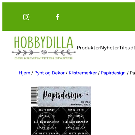
Hopp
til
innhold
Produkter
Nyheter
Tilbud
Hjem
/
Pynt og Dekor
/
Klistremerker
/
Papirdesign
/ Pa