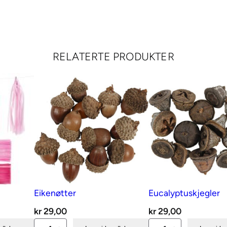
e
m
e
r
RELATERTE PRODUKTER
k
e
–
K
o
n
f
i
r
m
Eikenøtter
Eucalyptuskjegler
a
kr
29,00
kr
29,00
n
Eikenøtter
Eucalyptuskjegler