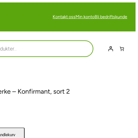
Kontakt oss
Min konto
Bli bedriftskunde
rke – Konfirmant, sort 2
andlekurv