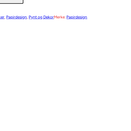
ker
, 
Papirdesign
, 
Pynt og Dekor
Merke:
Papirdesign