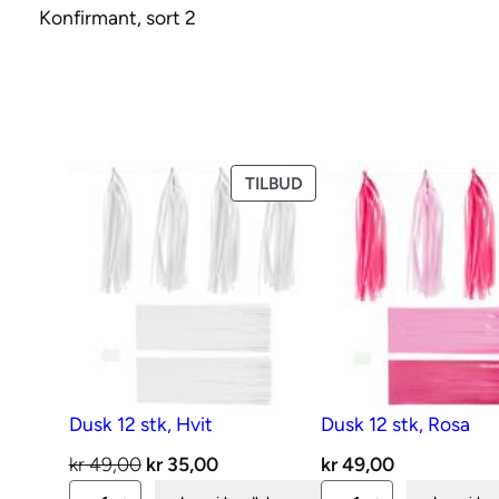
Konfirmant, sort 2
PRODUKT
TILBUD
PÅ
SALG
Dusk 12 stk, Hvit
Dusk 12 stk, Rosa
Opprinnelig
Nåværende
kr
49,00
kr
35,00
kr
49,00
Dusk
pris
pris
Dusk