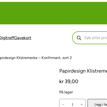
Products
search
Digitreff
Gavekort
pirdesign Klistremerke – Konfirmant, sort 2
Papirdesign Klistreme
kr
39,00
På lager
P
−
+
Legg i h