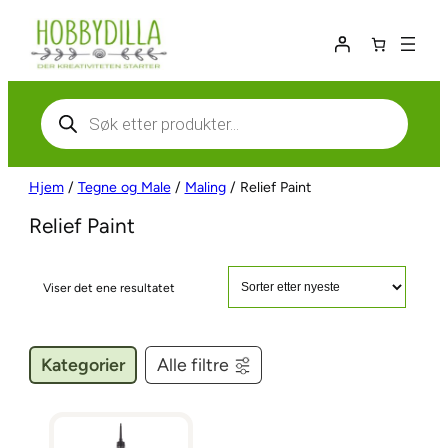
Hopp
til
innhold
Products
search
Hjem
/
Tegne og Male
/
Maling
/ Relief Paint
Relief Paint
Viser det ene resultatet
Kategorier
Alle filtre