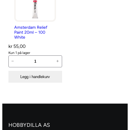
Amsterdam Relief
Paint 20ml – 100
White
kr
55,00
Kun 1 på lager
A
−
+
m
s
Legg i handlekurv
t
e
r
d
a
m
R
HOBBYDILLA AS