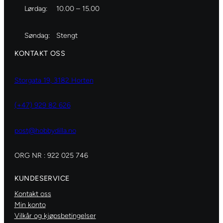
W
Lørdag:
10.00 – 15.00
h
i
Søndag:
Stengt
t
e
KONTAKT OSS
a
n
Storgata 19, 3182 Horten
t
a
(+47) 929 82 626
l
l
post@hobbydilla.no
ORG NR : 922 025 746
KUNDESERVICE
Kontakt oss
Min konto
Vilkår og kjøpsbetingelser