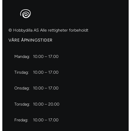
e
l
i
e
f
© Hobbydilla AS Alle rettigheter forbeholdt
P
VÅRE ÅPNINGSTIDER
a
i
Mandag:
10.00 – 17.00
n
t
Tirsdag:
10.00 – 17.00
2
0
Onsdag:
10.00 – 17.00
m
l
–
Torsdag:
10.00 – 20.00
1
0
Fredag:
10.00 – 17.00
0