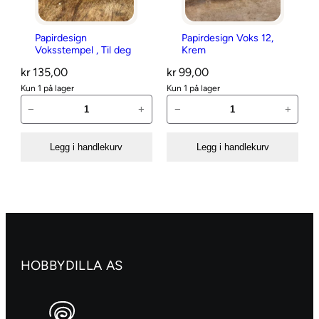
g
n
n
L
Papirdesign
Papirdesign Voks 12,
L
a
Voksstempel , Til deg
Krem
a
k
kr
135,00
kr
99,00
k
k
Kun 1 på lager
Kun 1 på lager
k
P
P
s
−
+
−
+
s
a
a
t
t
p
p
e
Legg i handlekurv
Legg i handlekurv
e
i
i
m
m
r
r
p
p
d
d
e
e
e
e
l
l
s
s
,
,
i
i
B
B
g
g
a
HOBBYDILLA AS
a
n
n
b
b
V
V
y
y
o
o
a