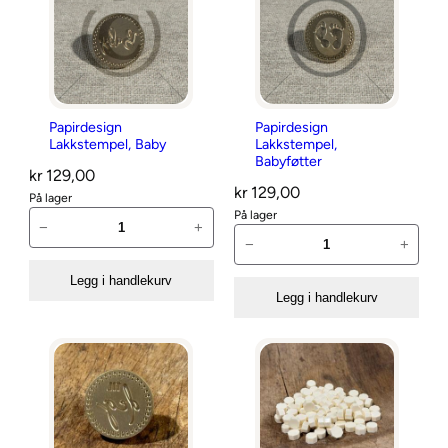
t
e
r
s
i
s
t
Papirdesign
Papirdesign
e
Lakkstempel, Baby
Lakkstempel,
Babyføtter
kr
129,00
kr
129,00
På lager
På lager
P
−
+
P
a
−
+
a
p
Legg i handlekurv
p
i
Legg i handlekurv
i
r
r
d
d
e
e
s
s
i
i
g