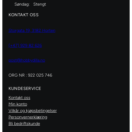
Søndag:
Stengt
t
a
KONTAKT OSS
l
l
Storgata 19, 3182 Horten
(+47) 929 82 626
post@hobbydilla.no
ORG NR : 922 025 746
KUNDESERVICE
Kontakt oss
Min konto
Vilkår og kjøpsbetingelser
Personvernerklæring
Bli bedriftskunde