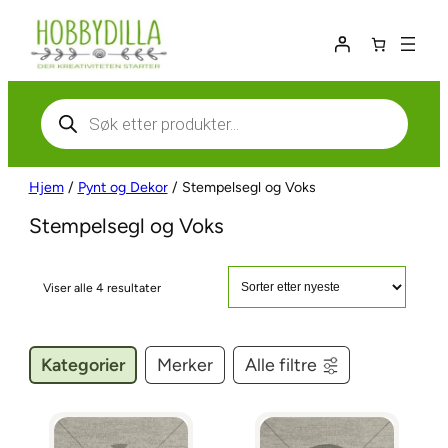
Hopp
til
innhold
Products
search
Hjem
/
Pynt og Dekor
/ Stempelsegl og Voks
Stempelsegl og Voks
S
Viser alle 4 resultater
o
r
t
Kategorier
Merker
Alle filtre
e
r
t
e
t