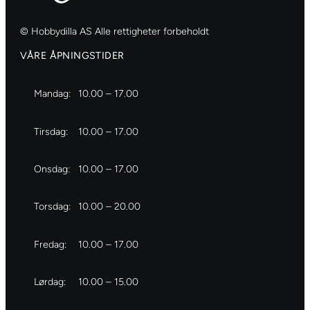
f
k
k
n
ø
s
s
© Hobbydilla AS Alle rettigheter forbeholdt
t
t
s
1
a
VÅRE ÅPNINGSTIDER
t
t
2
l
e
e
,
l
Mandag:
10.00 – 17.00
r
m
K
a
p
r
n
Tirsdag:
10.00 – 17.00
e
e
t
l
m
a
Onsdag:
10.00 – 17.00
,
a
l
T
n
l
i
t
Torsdag:
10.00 – 20.00
l
a
d
l
Fredag:
10.00 – 17.00
e
l
g
Lørdag:
10.00 – 15.00
a
n